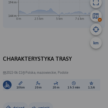
194 m
144 m
0 m
2.5 km
5 km
7.6 km
10 km
B
A
km
CHARAKTERYSTYKA TRASY
2022-06-11
Polska, mazowieckie, Podole
Długość trasy:
Suma przewyższeń:
Suma spadków:
Średni czas potrzebny 
Ocena tras
10 km
20 m
20 m
1 h 3 min
1.3/6
dojazd
umieść