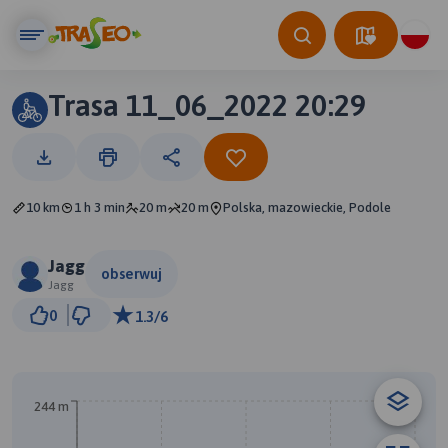
Trasa 11_06_2022 20:29
10 km
1 h 3 min
20 m
20 m
Polska, mazowieckie, Podole
Jagg
obserwuj
Jagg
1 km
0
1.3/6
© Traseo Map
© OpenMapTiles
© OpenStreetMap contributors
244 m