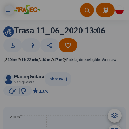
Trasa 11_06_2020 13:06
10 km
1 h 22 min
46 m
47 m
Polska, dolnośląskie, Wrocław
MaciejGolara
obserwuj
MaciejGolara
1 km
0
1.3/6
© Traseo Map
© OpenMapTiles
© OpenStreetMap contributors
210 m