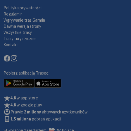
Polityka prywatności
Regulamin
Wgrywanie tras Garmin
Dawna wersja strony
Wszystkie trasy
Trasy turystyczne
Kontakt
Pobierz aplikację Traseo:
4,8
w app store
4,8
w google play
Prawie
2 miliony
aktywnych użytkowników
1.5 miliona
pobrań aplikacji
Stworzone z serduchem
W Polsce