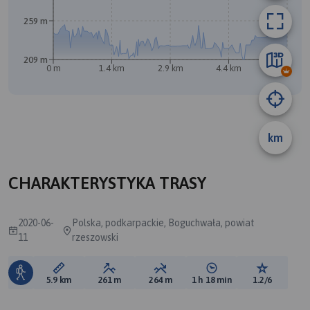
259 m
209 m
0 m
1.4 km
2.9 km
4.4 km
5.9 km
km
CHARAKTERYSTYKA TRASY
2020-06-
Polska, podkarpackie, Boguchwała, powiat
11
rzeszowski
Długość trasy:
Suma przewyższeń:
Suma spadków:
Średni czas potrzebny 
Ocena tras
5.9 km
261 m
264 m
1 h 18 min
1.2/6