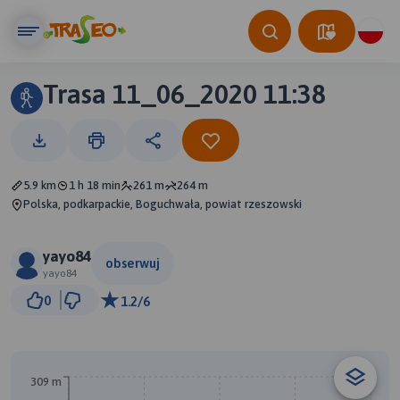
Trasa 11_06_2020 11:38
5.9 km
1 h 18 min
261 m
264 m
Polska, podkarpackie, Boguchwała, powiat rzeszowski
yayo84
obserwuj
yayo84
500 m
0
1.2/6
© Traseo Map
© OpenMapTiles
© OpenStreetMap contributors
309 m
A
B