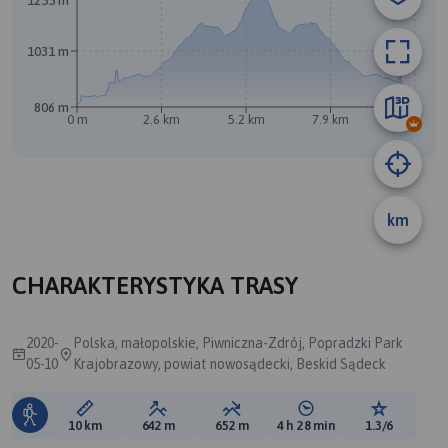
1255 m
1031 m
806 m
0 m
2.6 km
5.2 km
7.9 km
10 km
km
A
B
CHARAKTERYSTYKA TRASY
2020-
Polska, małopolskie, Piwniczna-Zdrój, Popradzki Park
05-10
Krajobrazowy, powiat nowosądecki, Beskid Sądeck
Długość trasy:
Suma przewyższeń:
Suma spadków:
Średni czas potrzebny 
Ocena tras
10 km
642 m
652 m
4 h 28 min
1.3/6