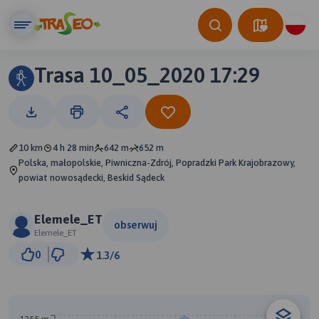
Trasa 10_05_2020 17:29
10 km
4 h 28 min
642 m
652 m
Polska, małopolskie, Piwniczna-Zdrój, Popradzki Park Krajobrazowy,
powiat nowosądecki, Beskid Sądeck
Elemele_ET
obserwuj
Elemele_ET
1 km
0
1.3/6
© Traseo Map
© OpenMapTiles
© OpenStreetMap contributors