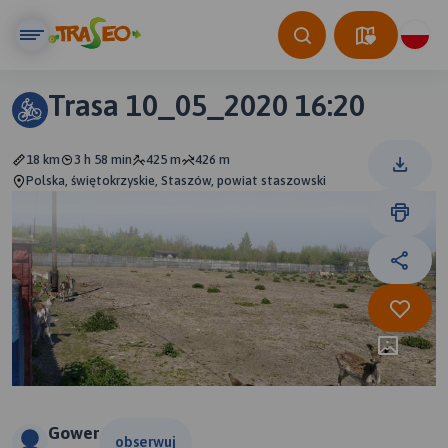
Trasa 10_05_2020 16:20
18 km
3 h 58 min
425 m
426 m
Polska, świętokrzyskie, Staszów, powiat staszowski
Gower
obserwuj