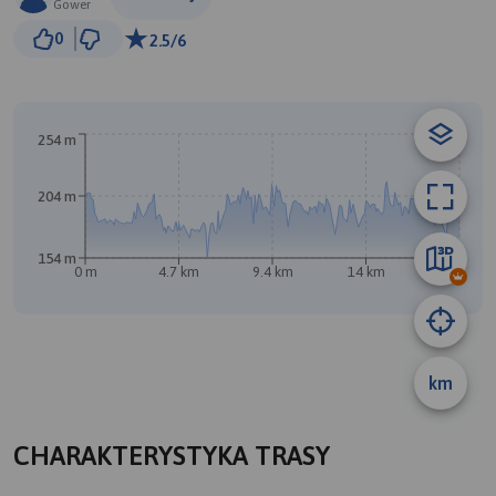
Gower
1 km
0
2.5/6
© Traseo Map
© OpenMapTiles
© OpenStreetMap contributors
B
A
254 m
204 m
154 m
0 m
4.7 km
9.4 km
14 km
18 km
km
CHARAKTERYSTYKA TRASY