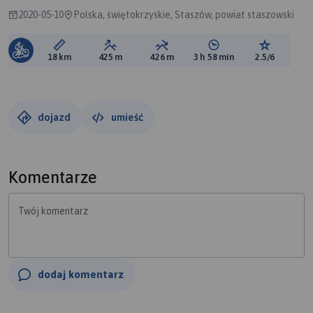
2020-05-10
Polska, świętokrzyskie, Staszów, powiat staszowski
Długość trasy:
Suma przewyższeń:
Suma spadków:
Średni czas potrzebny 
Ocena tras
18 km
425 m
426 m
3 h 58 min
2.5/6
dojazd
umieść
Komentarze
Twój komentarz
dodaj komentarz