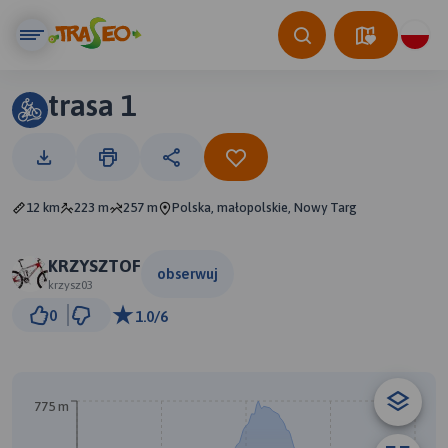
trasa 1
12 km
223 m
257 m
Polska, małopolskie, Nowy Targ
KRZYSZTOF
obserwuj
krzysz03
1 km
0
1.0/6
© Traseo Map
© OpenMapTiles
© OpenStreetMap contributors
775 m