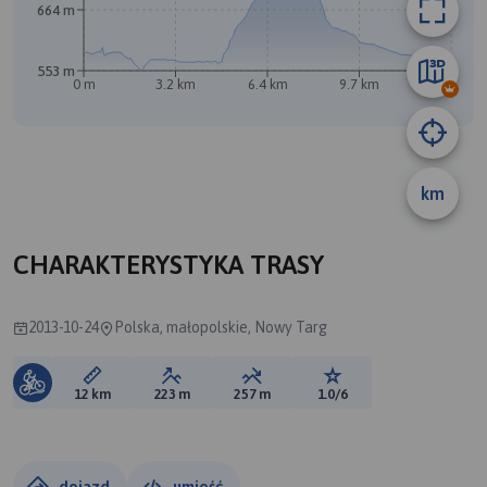
664 m
553 m
0 m
3.2 km
6.4 km
9.7 km
12 km
km
A
B
CHARAKTERYSTYKA TRASY
2013-10-24
Polska, małopolskie, Nowy Targ
Długość trasy:
Suma przewyższeń:
Suma spadków:
Ocena trasy:
12 km
223 m
257 m
1.0/6
dojazd
umieść