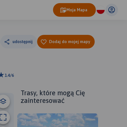
Moja Mapa
udostępnij
Dodaj do mojej mapy
1.4/6
km
ributors
Trasy, które mogą Cię
zainteresować