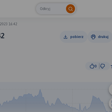
Odkryj
2023 16:42
42
pobierz
drukuj
0
3 
© Traseo Map
© OpenMapTiles
© OpenStreetMap cont
B
A