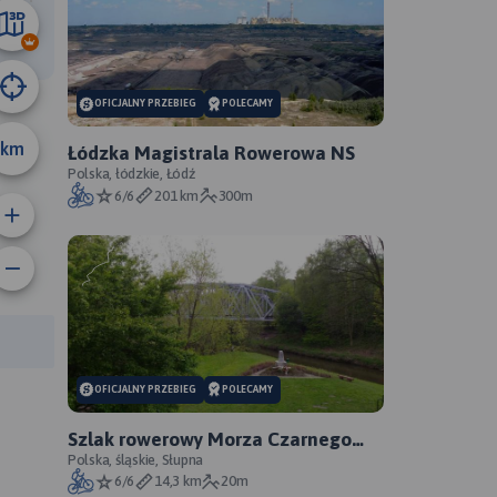
45 km
OFICJALNY PRZEBIEG
POLECAMY
km
Łódzka Magistrala Rowerowa NS
Polska, łódzkie, Łódź
6/6
201 km
300m
anie trasy:
a trasy:
OFICJALNY PRZEBIEG
POLECAMY
Szlak rowerowy Morza Czarnego
Sosnowiec - oficjalny przebieg
Polska, śląskie, Słupna
6/6
14,3 km
20m