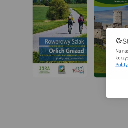
S
Na na
korzys
Polit