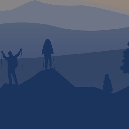
u i
ie.
Jezioro
i,
az
alski,
dbórz,
Pilica
jakowej.
est
opniu
iczo
ne
piasku.
okość
licznymi
e