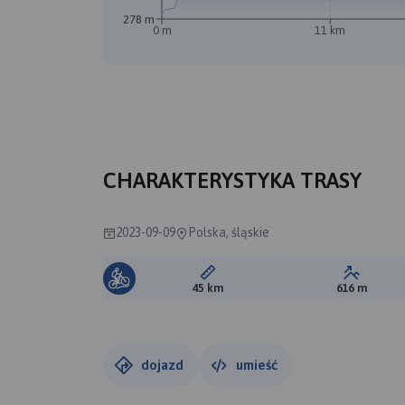
278 m
0 m
11 km
CHARAKTERYSTYKA TRASY
2023-09-09
Polska, śląskie
Długość trasy:
Suma prz
45 km
616 m
dojazd
umieść