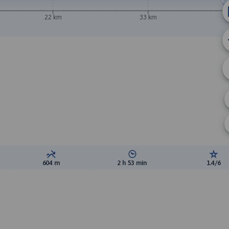
22 km
33 km
ewyższeń:
Suma spadków:
Średni czas potrzebny na pokon
Ocen
604 m
2 h 53 min
1.4/6