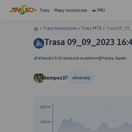
Trasy
Mapy turystyczne
PRO
Trasy turystyczne
Trasy MTB
Trasa 09_09_
Trasa 09_09_2023 16:
45 km
2 h 53 min
616 m
604 m
Polska, śląskie
kempes37
obserwuj
423 m
350 m