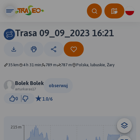
Trasa 09_09_2023 16:21
35 km
4 h 31 min
789 m
787 m
Polska, lubuskie, Żary
Bolek Bolek
obserwuj
arturkaras17
2 km
0
1.0/6
© Traseo Map
© OpenMapTiles
© OpenStreetMap contributors
B
215 m
A