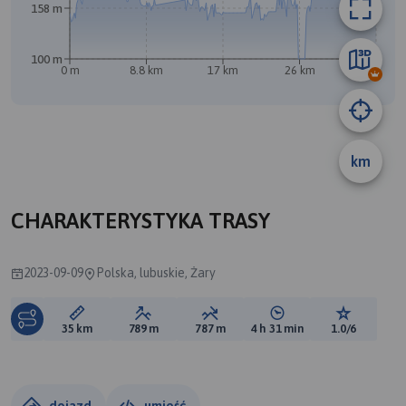
158 m
100 m
0 m
8.8 km
17 km
26 km
35 km
km
CHARAKTERYSTYKA TRASY
2023-09-09
Polska, lubuskie, Żary
Długość trasy:
Suma przewyższeń:
Suma spadków:
Średni czas potrzebny 
Ocena tras
35 km
789 m
787 m
4 h 31 min
1.0/6
dojazd
umieść