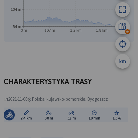
104 m
54 m
0 m
607 m
1.2 km
1.8 km
2.4 km
B
km
CHARAKTERYSTYKA TRASY
2021-11-08
Polska, kujawsko-pomorskie, Bydgoszcz
Długość trasy:
Suma przewyższeń:
Suma spadków:
Średni czas potrzebny 
Ocena tras
2.4 km
30 m
32 m
10 min
1.3/6