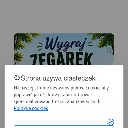
mapie zaznaczono
obe
kilometraż rzeki oraz obiekty
zas
istotne dla kajakarza takie
Che
jak miejsca niebezpieczne,
Gol
przeszkody na trasie spływu,
Byd
pola biwakowe.
201
Mapa jest zorientowana
zgodnie z kierunkiem
płynięcia.
Strona używa ciasteczek
Na naszej stronie używamy plików cookie, aby
poprawić jakość korzystania, oferować
spersonalizowane treści i analizować ruch.
Polityka cookies