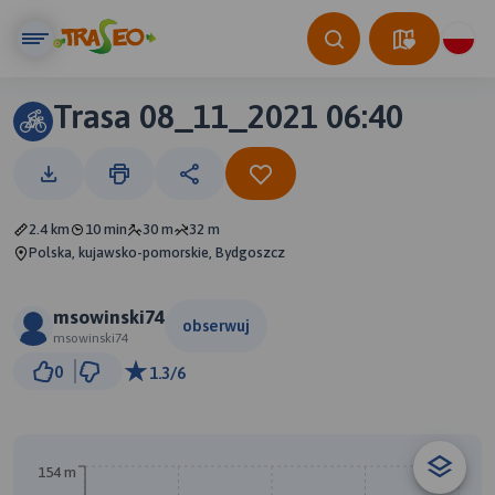
Trasa 08_11_2021 06:40
2.4 km
10 min
30 m
32 m
Polska, kujawsko-pomorskie, Bydgoszcz
msowinski74
obserwuj
msowinski74
500 m
0
1.3/6
© Traseo Map
© OpenMapTiles
© OpenStreetMap contributors
A
154 m