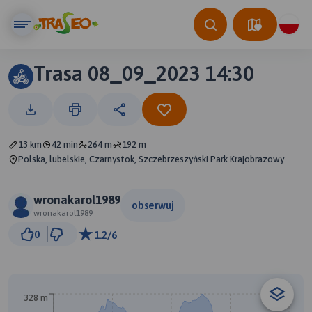
Trasa 08_09_2023 14:30
13 km
42 min
264 m
192 m
Polska, lubelskie, Czarnystok, Szczebrzeszyński Park Krajobrazowy
wronakarol1989
obserwuj
wronakarol1989
1 km
0
1.2/6
© Traseo Map
© OpenMapTiles
© OpenStreetMap contributors
328 m