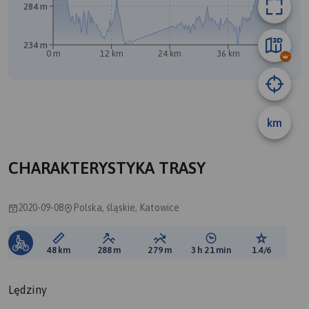
284 m
234 m
0 m
12 km
24 km
36 km
48 km
km
CHARAKTERYSTYKA TRASY
2020-09-08
Polska, śląskie, Katowice
Długość trasy:
Suma przewyższeń:
Suma spadków:
Średni czas potrzebny 
Ocena tras
48 km
288 m
279 m
3 h 21 min
1.4/6
Lędziny