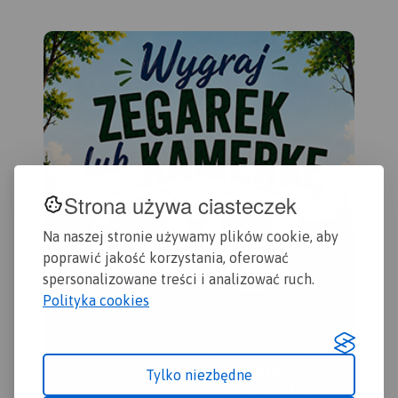
Jezioro Goczałkowickie. Na
mapie zaznaczono
Wydanie 1, 2017
informacje przydatne
turyście i podano przebiegi
szlaków pieszych i
rowerowych. Wyróżniono
miejscowości godne
zwiedzania i miejsca
szczególnie interesujące
aktywnych.
Strona używa ciasteczek
Na naszej stronie używamy plików cookie, aby
poprawić jakość korzystania, oferować
spersonalizowane treści i analizować ruch.
Polityka cookies
Tylko niezbędne