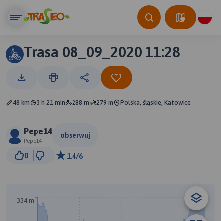
Trasa 08_09_2020 11:28
48 km
3 h 21 min
288 m
279 m
Polska, śląskie, Katowice
Pepe14
obserwuj
Pepe14
5 km
0
1.4/6
© Traseo Map
© OpenMapTiles
© OpenStreetMap contributors
A
B
334 m