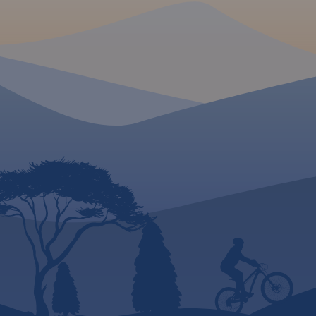
MAPA TURYSTYCZNA W
APLIKACJI TRASEO
Mapa turystyczna "Puszcza
Kozienicka" przedstawia
kompleks leśny w środkowej
Polsce, położony na obszarze
Równiny Kozienickiej, na
granicy powiatów
kozienickiego i radomskiego.
Dzisiejsze jej granice
wyznaczają: od północnego
zachodu rzeka Radomka, od
północnego wschodu dolina