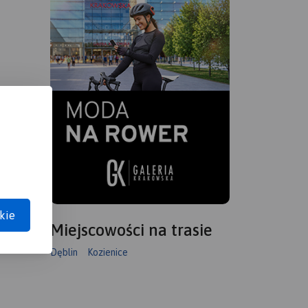
kie
Miejscowości na trasie
Dęblin
Kozienice