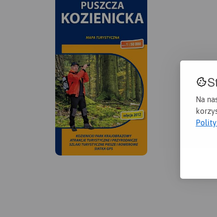
S
Na na
korzys
Polit