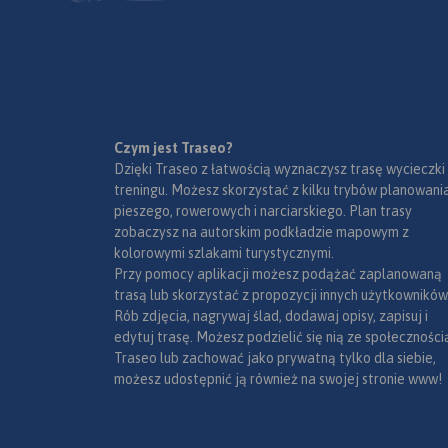
Pomimo szumnej nazwy, jest to
Wisły, a od południa droga
bardzo rozczłonkowany, dość
Radom – Puławy.
duży kompleks leśny, leżący
pomiędzy Radomiem a Wisłą
oraz kilka mniejszych
obszarów leśnych,
znajdujących się w okolicach
Czym jest Traseo?
Pionek i Zwolenia. Największe z
Dzięki Traseo z łatwością wyznaczysz trasę wycieczki
nich to uroczyska Miodne i
treningu. Możesz skorzystać z kilku trybów planowania
Policzna. Integralnie związana
pieszego, rowerowych i narciarskiego. Plan trasy
z Puszczą Kozienicką jest
zobaczysz na autorskim podkładzie mapowym z
Puszczę Kozienicką najlepiej
lewobrzeżna część doliny
kolorowymi szlakami turystycznymi.
zwiedzać na rowerze. Warto
Wisły, od wysokości Puław do
Przy pomocy aplikacji możesz podążać zaplanowaną
przy tym skorzystać z
ujścia Radomki. Na jej
trasą lub skorzystać z propozycji innych użytkowników
wytyczonych w terenie i
obrzeżach znajdują się miasta
Rób zdjęcia, nagrywaj ślad, dodawaj opisy, zapisuj i
zaznaczonych na mapie
Kozienice, Pionki i Zwoleń.
edytuj trasę. Możesz podzielić się nią ze społeczności
szlaków rowerowych. Jest to
Najcenniejsze fragmenty
Traseo lub zachować jako prywatną tylko dla siebie,
również atrakcyjne miejsce na
Puszczy objęte są ochroną w
możesz udostępnić ją również na swojej stronie www!
spacery.
postaci rezerwatów i
Kozienickiego Parku
Rok wydania: 2012
Krajobrazowego.