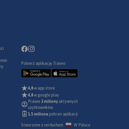
ci
rmin
Pobierz aplikację Traseo:
ny
4,8
w app store
4,8
w google play
Prawie
2 miliony
aktywnych
użytkowników
1.5 miliona
pobrań aplikacji
Stworzone z serduchem
W Polsce