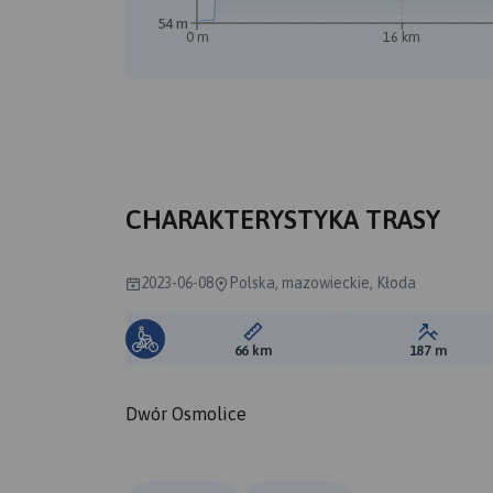
54 m
0 m
16 km
CHARAKTERYSTYKA TRASY
2023-06-08
Polska, mazowieckie, Kłoda
Długość trasy:
Suma prz
66 km
187 m
Dwór Osmolice