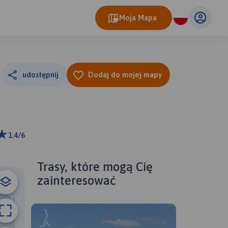
Moja Mapa
udostępnij
Dodaj do mojej mapy
1.4/6
ributors
Trasy, które mogą Cię
zainteresować