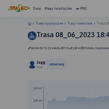
Trasy
Mapy turystyczne
PRO
Trasy turystyczne
Trasy rowerowe
Trasa 0
Trasa 08_06_2023 18:
66 km
7 h 21 min
187 m
118 m
Polska, mazowiec
Jagg
obserwuj
Jagg
A
164 m
109 m