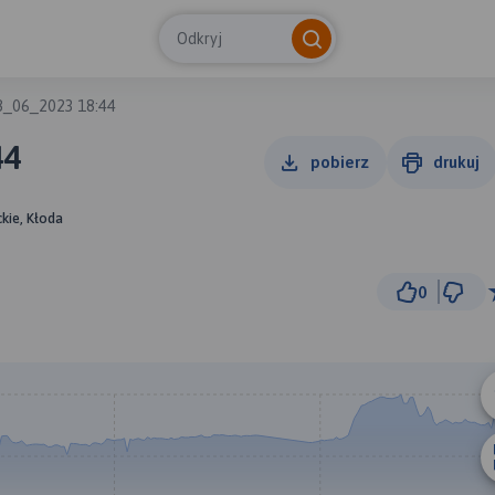
Odkryj
8_06_2023 18:44
44
pobierz
drukuj
kie, Kłoda
0
5 km
© Traseo Map
© OpenMapTiles
© OpenStreetMap cont