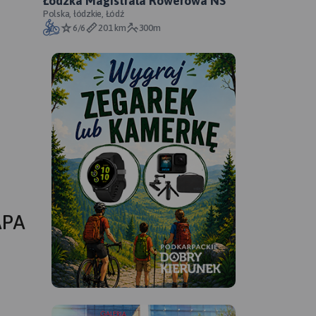
Łódzka Magistrala Rowerowa NS
Polska, łódzkie, Łódź
6/6
201 km
300m
APA