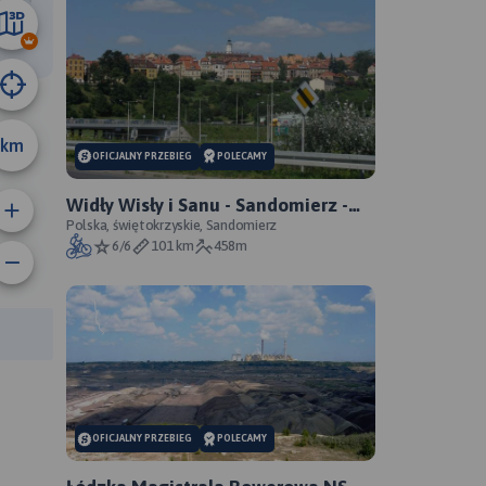
66 km
B
km
OFICJALNY PRZEBIEG
POLECAMY
Widły Wisły i Sanu - Sandomierz -
Zawichost - Annopol - oficjalny
Polska, świętokrzyskie, Sandomierz
6/6
101 km
458m
przebieg
anie trasy:
a trasy:
OFICJALNY PRZEBIEG
POLECAMY