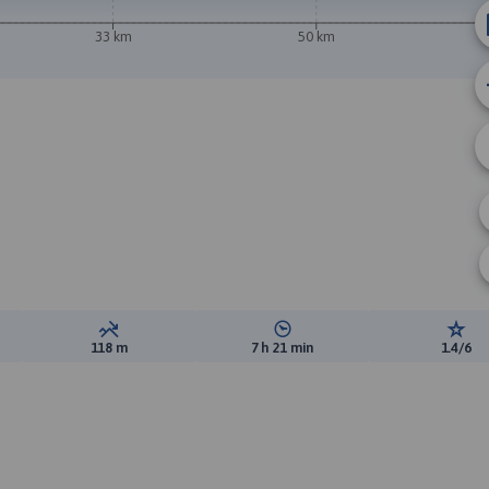
33 km
50 km
ewyższeń:
Suma spadków:
Średni czas potrzebny na pokon
Ocen
118 m
7 h 21 min
1.4/6