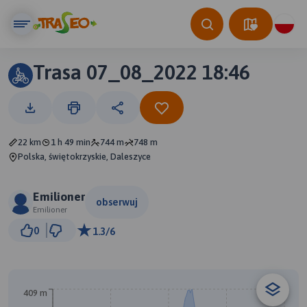
Trasa 07_08_2022 18:46
22 km
1 h 49 min
744 m
748 m
Polska, świętokrzyskie, Daleszyce
Emilioner
obserwuj
Emilioner
2 km
0
1.3/6
© Traseo Map
© OpenMapTiles
© OpenStreetMap contributors
A
B
409 m