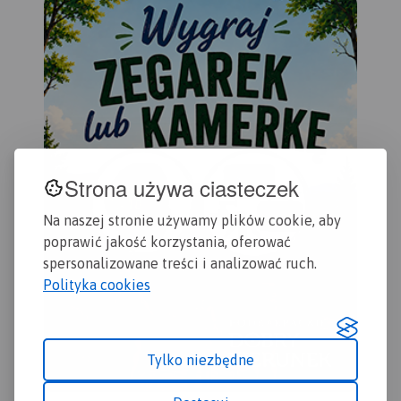
przedstawiony na mapie
Staszów. Wzdłuż Nidy leżą
zamyka się w granicach:
najstarsze miasta regionu:
Końskie na północy, Raków
Chęciny, Pińczów, Wiślica i
na południu, Ostrowiec
Nowy Korczyn. Doskonałe
Świętokrzyski na wschodzie,
warunki do wypoczynku oraz
Dobrzeszów na zachodzie.
uprawiania sportów
Rok wydania 2023
wodnych daje utworzony na
rzece Czarnej Staszowskiej
zbiornik Chańcza.
Rok
wydania: 2024
Strona używa ciasteczek
Na naszej stronie używamy plików cookie, aby
poprawić jakość korzystania, oferować
spersonalizowane treści i analizować ruch.
Polityka cookies
Tylko niezbędne