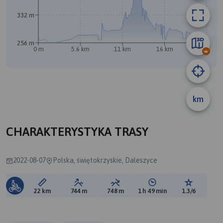
332 m
256 m
0 m
5.6 km
11 km
16 km
22 km
km
CHARAKTERYSTYKA TRASY
2022-08-07
Polska, świętokrzyskie, Daleszyce
Długość trasy:
Suma przewyższeń:
Suma spadków:
Średni czas potrzebny 
Ocena tras
22 km
744 m
748 m
1 h 49 min
1.3/6