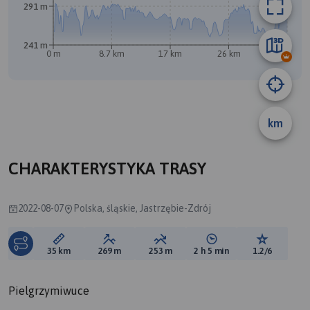
291 m
241 m
0 m
8.7 km
17 km
26 km
35 km
km
CHARAKTERYSTYKA TRASY
2022-08-07
Polska, śląskie, Jastrzębie-Zdrój
Długość trasy:
Suma przewyższeń:
Suma spadków:
Średni czas potrzebny 
Ocena tras
35 km
269 m
253 m
2 h 5 min
1.2/6
Pielgrzymiwuce