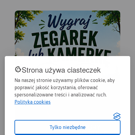
chr
Jezioro Goczałkowickie. Na
mie
mapie zaznaczono
Rok wydania: 2016/2017
naz
informacje przydatne
Pod
turyście i podano przebiegi
szl
szlaków pieszych i
row
rowerowych. Wyróżniono
miejscowości godne
zwiedzania i miejsca
szczególnie interesujące
aktywnych.
Strona używa ciasteczek
Na naszej stronie używamy plików cookie, aby
poprawić jakość korzystania, oferować
spersonalizowane treści i analizować ruch.
Polityka cookies
Tylko niezbędne