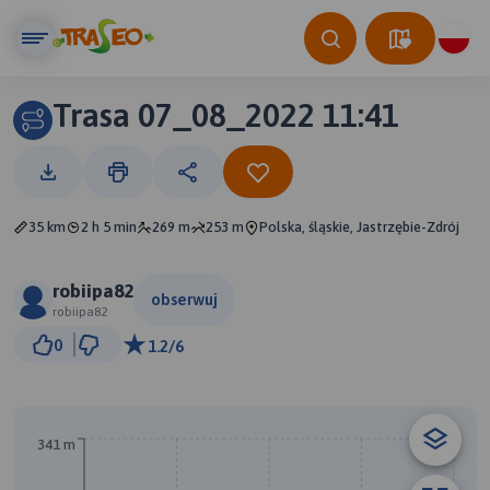
Trasa 07_08_2022 11:41
35 km
2 h 5 min
269 m
253 m
Polska, śląskie, Jastrzębie-Zdrój
robiipa82
obserwuj
robiipa82
2 km
0
1.2/6
© Traseo Map
© OpenMapTiles
© OpenStreetMap contributors
A
B
341 m