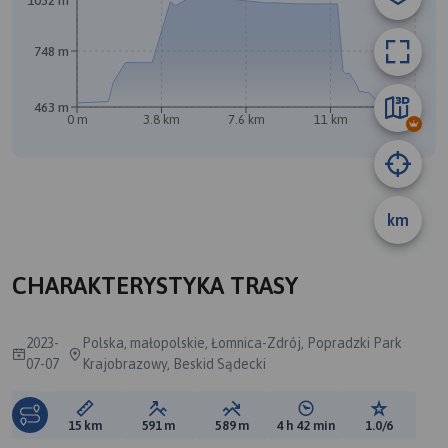
1032 m
748 m
463 m
0 m
3.8 km
7.6 km
11 km
15 km
A
B
km
CHARAKTERYSTYKA TRASY
2023-
Polska, małopolskie, Łomnica-Zdrój, Popradzki Park
07-07
Krajobrazowy, Beskid Sądecki
Długość trasy:
Suma przewyższeń:
Suma spadków:
Średni czas potrzebny 
Ocena tras
15 km
591 m
589 m
4 h 42 min
1.0/6