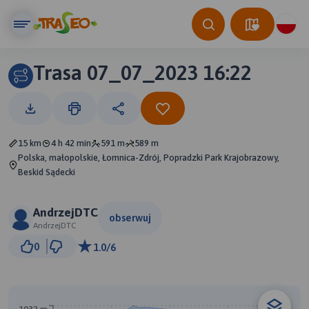
Trasa 07_07_2023 16:22
15 km
4 h 42 min
591 m
589 m
Polska, małopolskie, Łomnica-Zdrój, Popradzki Park Krajobrazowy,
Beskid Sądecki
AndrzejDTC
obserwuj
AndrzejDTC
1 km
0
1.0/6
© Traseo Map
© OpenMapTiles
© OpenStreetMap contributors