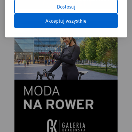
podwozimy do punktu startu
Dostosuj
lub do hotelu lub pensjonatu.
Akceptuj wszystkie
Spływy kajakowe i
pontonowe z Muszyny,
również w połączeniu z
wycieczką rowerową wzdłuż
Popradu.
18 471 27 85 i 507 032 958