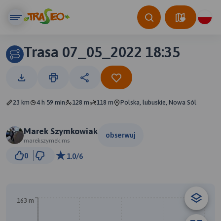
Trasa 07_05_2022 18:35
23 km
4 h 59 min
128 m
118 m
Polska, lubuskie, Nowa Sól
Marek Szymkowiak
obserwuj
marekszymek.ms
2 km
0
1.0/6
© Traseo Map
© OpenMapTiles
© OpenStreetMap contributors
163 m