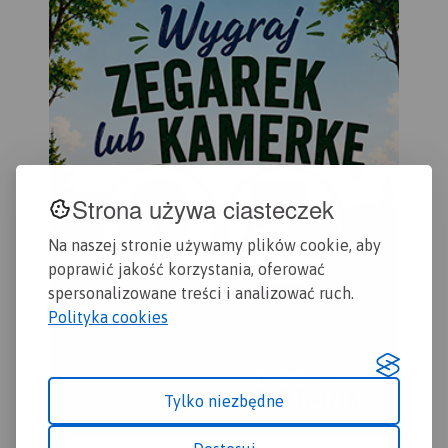
dok
doś
wyc
tur
Wal
(na
pol
pał
kop
oso
Strona używa ciasteczek
uzd
Zap
Na naszej stronie używamy plików cookie, aby
lek
poprawić jakość korzystania, oferować
zak
spersonalizowane treści i analizować ruch.
urz
Polityka cookies
wyd
Tylko niezbędne