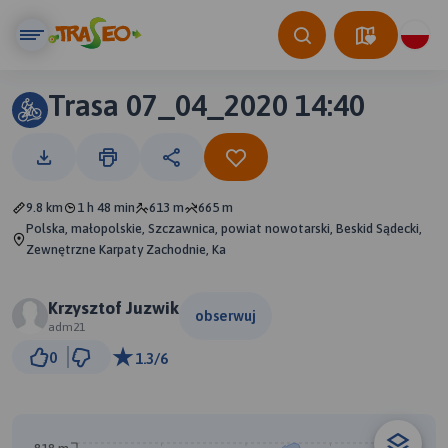
Trasa 07_04_2020 14:40
9.8 km
1 h 48 min
613 m
665 m
Polska, małopolskie, Szczawnica, powiat nowotarski, Beskid Sądecki,
Zewnętrzne Karpaty Zachodnie, Ka
Krzysztof Juzwik
obserwuj
adm21
500 m
0
1.3/6
© Traseo Map
© OpenMapTiles
© OpenStreetMap contributors