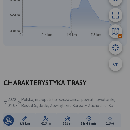
818 m
624 m
430 m
A
0 m
2.4 km
4.9 km
7.3 km
9.8 km
km
B
CHARAKTERYSTYKA TRASY
2020-
Polska, małopolskie, Szczawnica, powiat nowotarski,
04-07
Beskid Sądecki, Zewnętrzne Karpaty Zachodnie, Ka
Długość trasy:
Suma przewyższeń:
Suma spadków:
Średni czas potrzebny 
Ocena tras
9.8 km
613 m
665 m
1 h 48 min
1.3/6