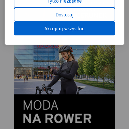
Tylko niezbędne
charakterystycznych
punktach krajobrazowych
Dostosuj
gminy.
Akceptuj wszystkie