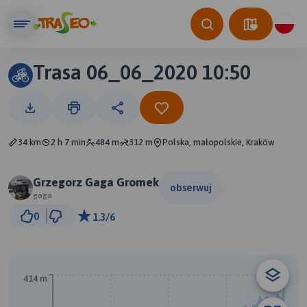
Trasa 06_06_2020 10:50
34 km
2 h 7 min
484 m
312 m
Polska, małopolskie, Kraków
Grzegorz Gaga Gromek
obserwuj
gaga
5 km
0
1.3/6
© Traseo Map
© OpenMapTiles
© OpenStreetMap contributors
B
414 m