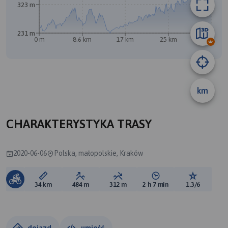
323 m
231 m
0 m
8.6 km
17 km
25 km
34 km
km
A
CHARAKTERYSTYKA TRASY
2020-06-06
Polska, małopolskie, Kraków
Długość trasy:
Suma przewyższeń:
Suma spadków:
Średni czas potrzebny 
Ocena tras
34 km
484 m
312 m
2 h 7 min
1.3/6
dojazd
umieść