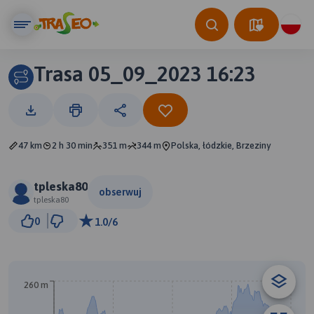
Trasa 05_09_2023 16:23
47 km
2 h 30 min
351 m
344 m
Polska, łódzkie, Brzeziny
tpleska80
obserwuj
tpleska80
3 km
0
1.0/6
© Traseo Map
© OpenMapTiles
© OpenStreetMap contributors
260 m