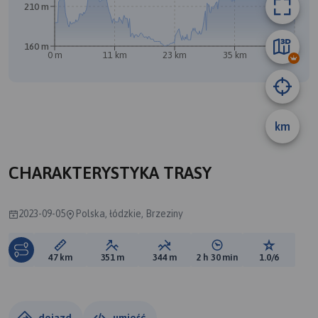
210 m
160 m
0 m
11 km
23 km
35 km
47 km
A
km
B
CHARAKTERYSTYKA TRASY
2023-09-05
Polska, łódzkie, Brzeziny
Długość trasy:
Suma przewyższeń:
Suma spadków:
Średni czas potrzebny 
Ocena tras
47 km
351 m
344 m
2 h 30 min
1.0/6
dojazd
umieść