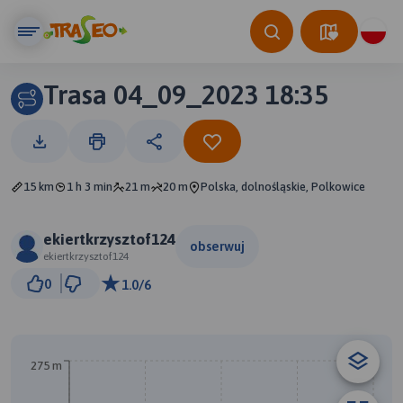
Trasa 04_09_2023 18:35
15 km
1 h 3 min
21 m
20 m
Polska, dolnośląskie, Polkowice
ekiertkrzysztof124
obserwuj
ekiertkrzysztof124
1 km
0
1.0/6
© Traseo Map
© OpenMapTiles
© OpenStreetMap contributors
275 m