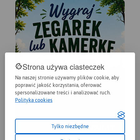
dok
doś
wyc
tur
Wal
(na
pol
pał
kop
oso
Strona używa ciasteczek
uzd
Zap
Na naszej stronie używamy plików cookie, aby
lek
poprawić jakość korzystania, oferować
zak
spersonalizowane treści i analizować ruch.
urz
Polityka cookies
wyd
Tylko niezbędne