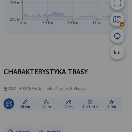
225 m
175 m
B
A
0 m
3.9 km
7.8 km
11 km
15 km
km
CHARAKTERYSTYKA TRASY
2023-09-04
Polska, dolnośląskie, Polkowice
Długość trasy:
Suma przewyższeń:
Suma spadków:
Średni czas potrzebny 
Ocena tras
15 km
21 m
20 m
1 h 3 min
1.0/6
dojazd
umieść