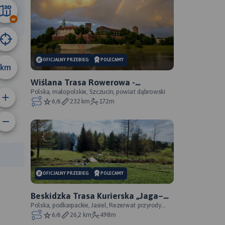
302 m
OFICJALNY PRZEBIEG
POLECAMY
km
Wiślana Trasa Rowerowa -
Małopolskie - WTR - oficjalny
Polska, małopolskie, Szczucin, powiat dąbrowski
6/6
232 km
172m
przebieg
anie trasy:
a trasy:
OFICJALNY PRZEBIEG
POLECAMY
Beskidzka Trasa Kurierska „Jaga–
Kora”
Polska, podkarpackie, Jasiel, Rezerwat przyrody
Źródliska Jasiołki, Jaśliski Park Krajobrazowy, powi
6/6
26,2 km
498m