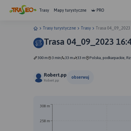
Trasy
Mapy turystyczne
PRO
Trasy turystyczne
Trasy
Trasa 04_09_2023
Trasa 04_09_2023 16:
300 m
3 min
33 m
33 m
Polska, podkarpackie, R
Robert.pp
obserwuj
Robert.pp
308 m
258 m