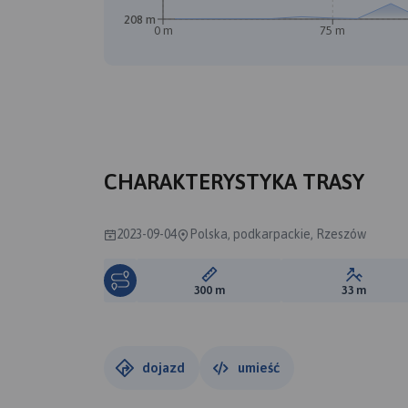
208 m
0 m
75 m
CHARAKTERYSTYKA TRASY
2023-09-04
Polska, podkarpackie, Rzeszów
Długość trasy:
Suma prz
300 m
33 m
dojazd
umieść