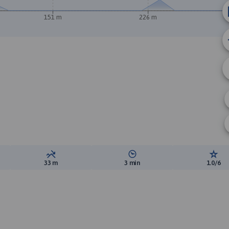
151 m
226 m
A
ewyższeń:
Suma spadków:
Średni czas potrzebny na pokon
Ocen
33 m
3 min
1.0/6