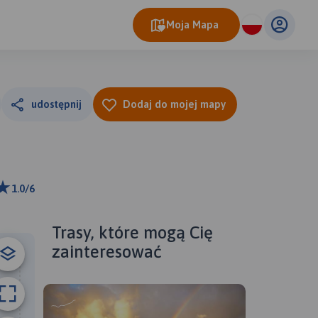
Moja Mapa
udostępnij
Dodaj do mojej mapy
1.0/6
0 m
ributors
Trasy, które mogą Cię
zainteresować