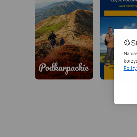
S
Na na
korzys
Polit