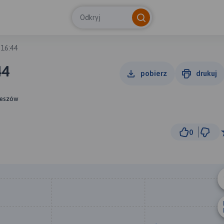
Odkryj
 16:44
44
pobierz
drukuj
zeszów
0
5
© Traseo Map
© OpenMapTiles
© OpenStreetMap cont
B