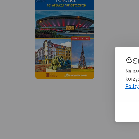
S
Na na
korzys
Polit