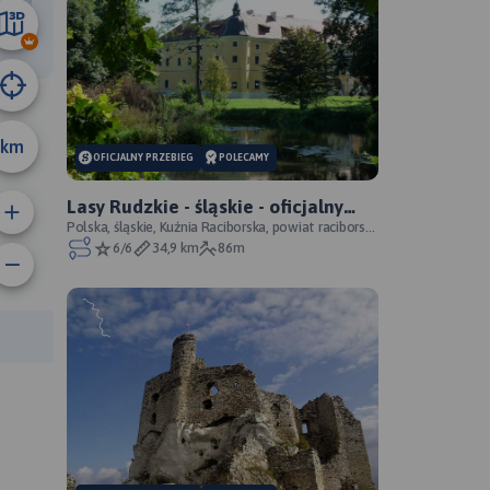
6.7 km
km
OFICJALNY PRZEBIEG
POLECAMY
Lasy Rudzkie - śląskie - oficjalny
przebieg
Polska, śląskie, Kuźnia Raciborska, powiat raciborski,
Park Krajobrazowy Cysterskie Kompozycje Krajo
6/6
34,9 km
86m
anie trasy:
a trasy: