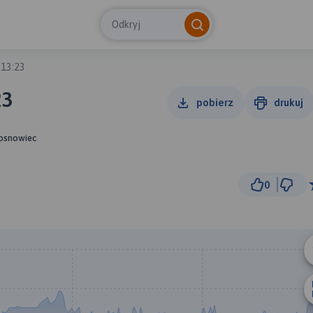
Odkryj
 13:23
23
pobierz
drukuj
Sosnowiec
0
500
© Traseo Map
© OpenMapTiles
© OpenStreetMap cont