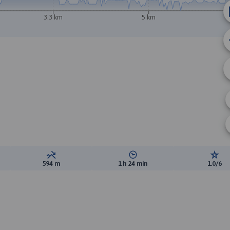
3.3 km
5 km
A
B
ewyższeń:
Suma spadków:
Średni czas potrzebny na pokon
Ocen
594 m
1 h 24 min
1.0/6