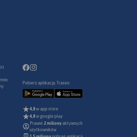
ci
rmin
Pobierz aplikację Traseo:
ny
4,8
w app store
4,8
w google play
Prawie
2 miliony
aktywnych
użytkowników
1.5 miliona
pobrań aplikacji