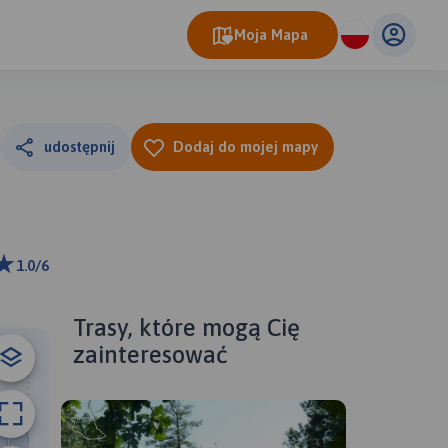
Moja Mapa
udostępnij
Dodaj do mojej mapy
1.0/6
 m
ributors
Trasy, które mogą Cię
zainteresować