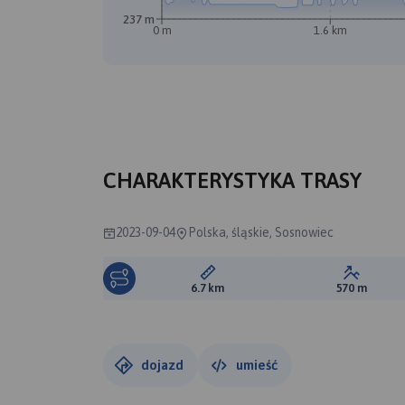
237 m
0 m
1.6 km
CHARAKTERYSTYKA TRASY
2023-09-04
Polska, śląskie, Sosnowiec
Długość trasy:
Suma prz
6.7 km
570 m
dojazd
umieść