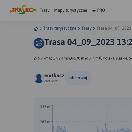
Trasy
Mapy turystyczne
PRO
Trasy turystyczne
Trasy
Trasa 04_09_2023
Trasa 04_09_2023 13:
6.7 km
1 h 24 min
570 m
594 m
Polska, śląskie, 
emtkacz
obserwuj
emtkacz
337 m
287 m