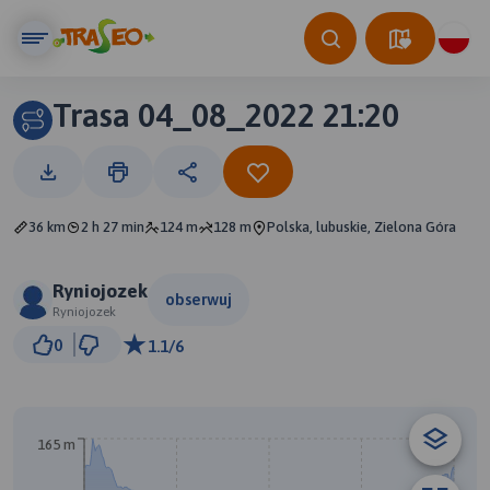
Trasa 04_08_2022 21:20
36 km
2 h 27 min
124 m
128 m
Polska, lubuskie, Zielona Góra
Ryniojozek
obserwuj
Ryniojozek
3 km
0
1.1/6
© Traseo Map
© OpenMapTiles
© OpenStreetMap contributors
165 m