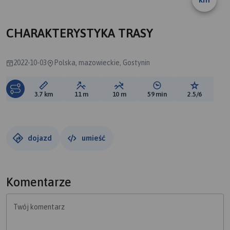
CHARAKTERYSTYKA TRASY
2022-10-03
Polska, mazowieckie, Gostynin
Długość trasy:
Suma przewyższeń:
Suma spadków:
Średni czas potrzebny 
Ocena tras
3.7 km
11 m
10 m
59 min
2.5/6
dojazd
umieść
Komentarze
Twój komentarz