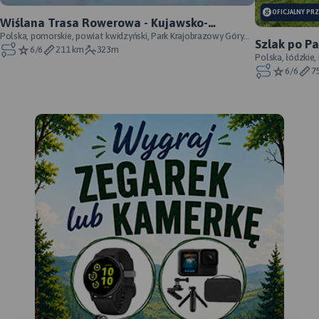
OFICJALNY PR
Wiślana Trasa Rowerowa - Kujawsko-
Pomorskie - WTR prawobrzeżna - oficjalny
Polska, pomorskie, powiat kwidzyński, Park Krajobrazowy Góry
Szlak po P
Łosiowe, powiat grudziądzki, Zespół Par
6/6
211 km
323m
przebieg
Łódzkich - 
Polska, łódzkie,
Wzniesień Łódzk
6/6
7