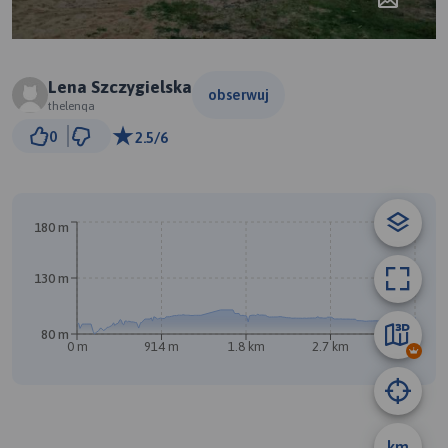
Lena Szczygielska
obserwuj
thelenqa
300 m
0
2.5/6
© Traseo Map
© OpenMapTiles
© OpenStreetMap contributors
180 m
130 m
80 m
0 m
914 m
1.8 km
2.7 km
3.6 km
A
B
km