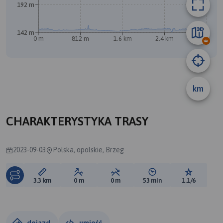
192 m
142 m
0 m
812 m
1.6 km
2.4 km
3.2 km
km
A
B
CHARAKTERYSTYKA TRASY
2023-09-03
Polska, opolskie, Brzeg
Długość trasy:
Suma przewyższeń:
Suma spadków:
Średni czas potrzebny 
Ocena tras
3.3 km
0 m
0 m
53 min
1.1/6
dojazd
umieść