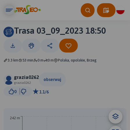
Trasa 03_09_2023 18:50
3.3 km
53 min
0 m
0 m
Polska, opolskie, Brzeg
grazia0262
obserwuj
grazia0262
300 m
0
1.1/6
© Traseo Map
© OpenMapTiles
© OpenStreetMap contributors
242 m