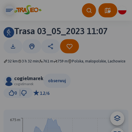
Trasa 03_05_2023 11:07
32 km
3 h 32 min
761 m
759 m
Polska, małopolskie, Lachowice
cogielmarek
obserwuj
cogielmarek
2 km
0
1.2/6
© Traseo Map
© OpenMapTiles
© OpenStreetMap contributors
675 m