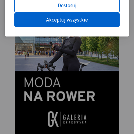
północnych, zwanych
Dostosuj
„wielką zerwą Babiej Góry”. U
północnych podnóży Babiej
Akceptuj wszystkie
Góry rozciąga się największa
pod względem powierzchni
wieś w Polsce – Zawoja. Jest
to atrakcyjna miejscowość
wypoczynkowa oraz idealna
baza wypadowa w Pasmo
Babiogórskie. Na mapie
zastosowano cieniowanie w
celu uzyskania wrażenia
plastyczności rzeźby
terenu. Mapę offline można
zakupić w aplikacji Traseo na
urządzenia mobilne.
Rok
wydania 2022