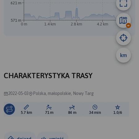
621 m
571 m
0 m
1.4 km
2.8 km
4.2 km
5.6 km
km
CHARAKTERYSTYKA TRASY
2022-05-03
Polska, małopolskie, Nowy Targ
Długość trasy:
Suma przewyższeń:
Suma spadków:
Średni czas potrzebny 
Ocena tras
5.7 km
71 m
84 m
34 min
1.0/6
dojazd
umieść