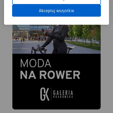
Koła Przewodników Górskich,
pracowników Gorczańskiego
Akceptuj wszystkie
Parku Narodowego, PTTK w
Rabce i w Krakowie oraz
Grupę Podhalańską
GOPR. Mapę offline można
zakupić w aplikacji Traseo na
urządzenia mobilne.
Rok
wydania 2023