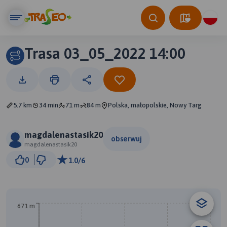
Trasa 03_05_2022 14:00
5.7 km
34 min
71 m
84 m
Polska, małopolskie, Nowy Targ
magdalenastasik20
obserwuj
magdalenastasik20
500 m
0
1.0/6
© Traseo Map
© OpenMapTiles
© OpenStreetMap contributors
A
671 m
B