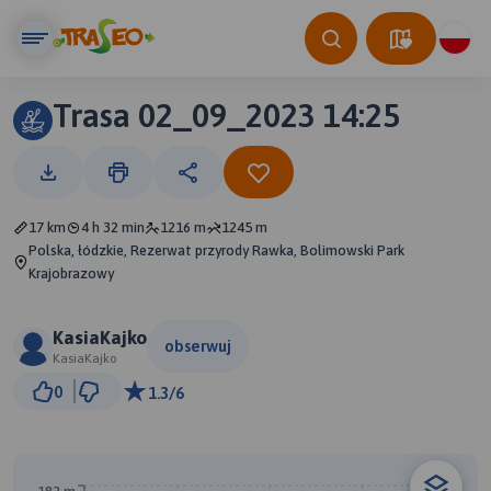
Trasa 02_09_2023 14:25
17 km
4 h 32 min
1216 m
1245 m
Polska, łódzkie, Rezerwat przyrody Rawka, Bolimowski Park
Krajobrazowy
KasiaKajko
obserwuj
KasiaKajko
2 km
0
1.3/6
© Traseo Map
© OpenMapTiles
© OpenStreetMap contributors
B