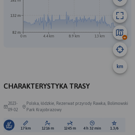
182 m
132 m
82 m
0 m
4.4 km
8.9 km
13 km
17 km
km
A
CHARAKTERYSTYKA TRASY
2023-
Polska, łódzkie, Rezerwat przyrody Rawka, Bolimowski
09-02
Park Krajobrazowy
Długość trasy:
Suma przewyższeń:
Suma spadków:
Średni czas potrzebny 
Ocena tras
17 km
1216 m
1245 m
4 h 32 min
1.3/6