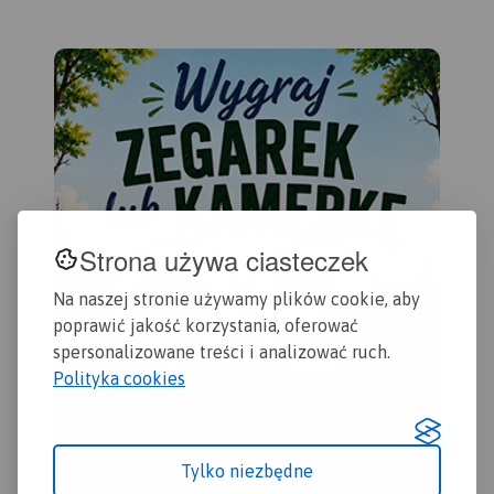
kościoły, zabytki, ośrodki
aktywności konnej i wodnej
oraz główne szlaki
rowerowe. Kolorem żółtym
wyróżniono miejsca i
miejscowości warte
odwiedzenia.
Strona używa ciasteczek
Na naszej stronie używamy plików cookie, aby
poprawić jakość korzystania, oferować
spersonalizowane treści i analizować ruch.
Polityka cookies
Tylko niezbędne