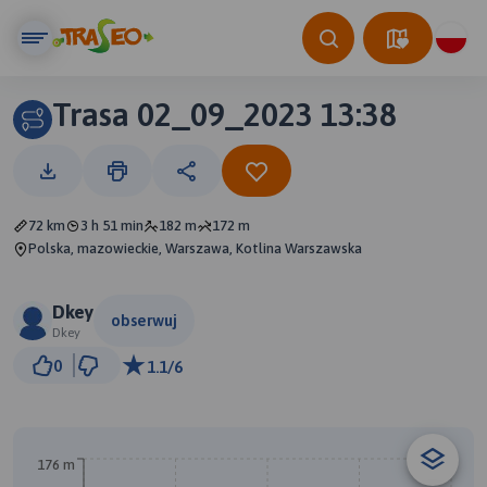
Trasa 02_09_2023 13:38
72 km
3 h 51 min
182 m
172 m
Polska, mazowieckie, Warszawa, Kotlina Warszawska
Dkey
obserwuj
Dkey
10 km
0
1.1/6
© Traseo Map
© OpenMapTiles
© OpenStreetMap contributors
176 m