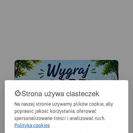
od wschodu aglomeracja
warszawska. Zasięg mapy
wyznaczają: Nowy Dwór
Mazowiecki na północy,
Sochaczew na zachodzie,
Pruszków na południu i
Warszawa oraz Legionowo
na wschodzie.
Wydanie:
2024
Strona używa ciasteczek
Na naszej stronie używamy plików cookie, aby
poprawić jakość korzystania, oferować
spersonalizowane treści i analizować ruch.
Polityka cookies