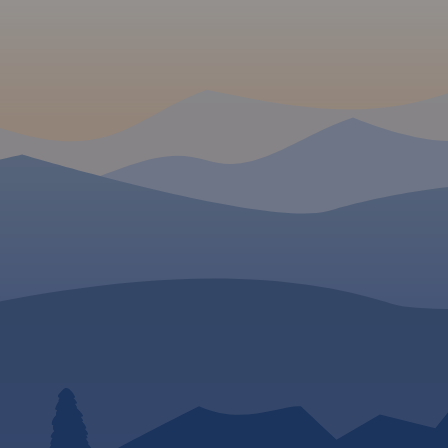
jakiejkolwiek formy tury
staje się proste.
 W
uroregionu
obszar
zeskiego: