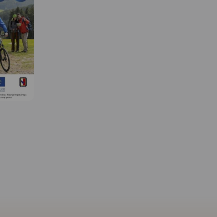
 W
MAPA TURYSTYCZNA W
MAPA TURYSTYCZNA W
APLIKACJI TRASEO
APLIKACJI TRASEO
olic
Mapa Rybnika i okolic
Obszar naniesiony na 
skład
obejmuje Żory, Jastrzębie-
Góry Świętej Anny prze
miny:
Zdrój, Rybnik i Wodzisław
dużo większy obszar niż 
, Nędza,
Śląski. Zaznaczono na niej
tytuł, ograniczona jest
Rudnik,
informacje przydatne turyście,
miejscowościami: Strzel
Krzanowice,
jak zabytki, noclegi, granice
Walce, Kędzierzyn-Koźle
ególnie
obszarów chronionych. W
Toszek i Opole. Na map
 zaznaczono
miejscowościach opisano
zaznaczono: szlaki pies
o aktualne
nazwy głównych ulic. Podano
rowerowe (mają podan
ieszych,
aktualne przebiegi szlaków
długości). Są tu również
tycznych,
pieszych i rowerowych.
konne i kajakowe. Dzięk
żem.
informacjom zawartym
mapie planowanie wycie