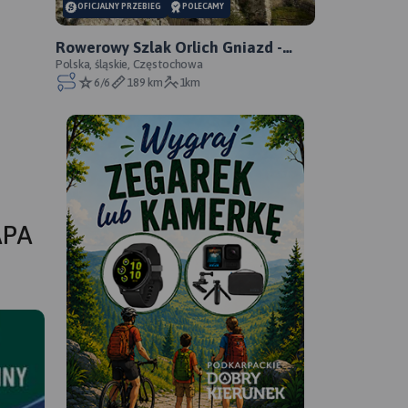
OFICJALNY PRZEBIEG
POLECAMY
Rowerowy Szlak Orlich Gniazd -
oficjalny przebieg
Polska, śląskie, Częstochowa
6/6
189 km
1km
APA