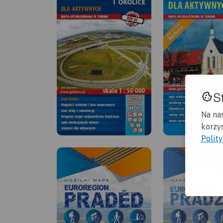
S
Na na
korzys
Polit