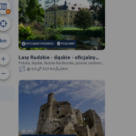
00 km
km
OFICJALNY PRZEBIEG
POLECAMY
Lasy Rudzkie - śląskie - oficjalny
przebieg
Polska, śląskie, Kuźnia Raciborska, powiat raciborski,
Park Krajobrazowy Cysterskie Kompozycje Krajo
6/6
34,9 km
86m
anie trasy:
a trasy: