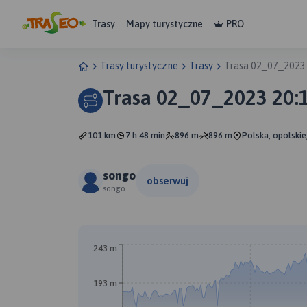
Trasy
Mapy turystyczne
PRO
Trasy turystyczne
Trasy
Trasa 02_07_2023
Trasa 02_07_2023 20:
101 km
7 h 48 min
896 m
896 m
Polska, opolskie
songo
obserwuj
songo
243 m
193 m