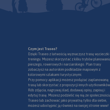
województwo opolsk
„Překračujeme hranice".
czeskiej okresy Jesen
Specjalnie opracow
podkład kartografi
zawiera niezbędne 
do uprawiania akty
turystyki w transgr
Mapa została wyko
regionie: szlaki pies
ramach projektu „E-
trasy rowerowe oraz
nowoczesna turysty
ważne elementy infr
Czym jest Traseo?
współfinansowaneg
turystycznej.
Dzięki Traseo z łatwością wyznaczysz trasę wycieczki
środków Europejski
treningu. Możesz skorzystać z kilku trybów planowania
Funduszu Rozwoju
pieszego, rowerowych i narciarskiego. Plan trasy
Regionalnego oraz 
zobaczysz na autorskim podkładzie mapowym z
budżetu państwa.
kolorowymi szlakami turystycznymi.
„Przekraczamy grani
Przy pomocy aplikacji możesz podążać zaplanowaną
trasą lub skorzystać z propozycji innych użytkowników
Rób zdjęcia, nagrywaj ślad, dodawaj opisy, zapisuj i
edytuj trasę. Możesz podzielić się nią ze społeczności
Traseo lub zachować jako prywatną tylko dla siebie,
możesz udostępnić ją również na swojej stronie www!