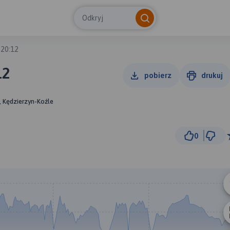
Odkryj
 20:12
12
pobierz
drukuj
, Kędzierzyn-Koźle
0
10 km
© Traseo Map
© OpenMapTiles
© OpenStreetMap cont
A
B