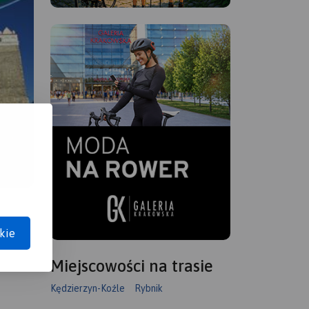
kie
Miejscowości na trasie
Kędzierzyn-Koźle
Rybnik