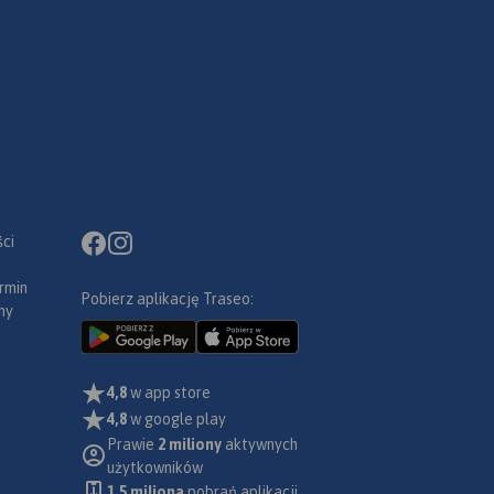
ci
rmin
Pobierz aplikację Traseo:
ny
4,8
w app store
4,8
w google play
Prawie
2 miliony
aktywnych
użytkowników
1.5 miliona
pobrań aplikacji