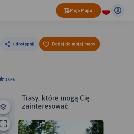
Moja Mapa
udostępnij
Dodaj do mojej mapy
1.0/6
ributors
Trasy, które mogą Cię
zainteresować