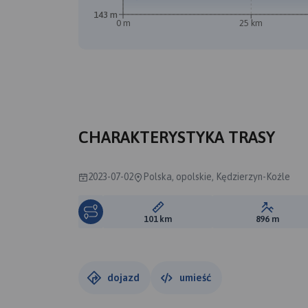
143 m
0 m
25 km
CHARAKTERYSTYKA TRASY
2023-07-02
Polska, opolskie, Kędzierzyn-Koźle
Długość trasy:
Suma prz
101 km
896 m
dojazd
umieść