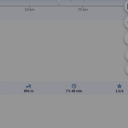
50 km
75 km
1
ewyższeń:
Suma spadków:
Średni czas potrzebny na pokon
Ocen
896 m
7 h 48 min
1.0/6