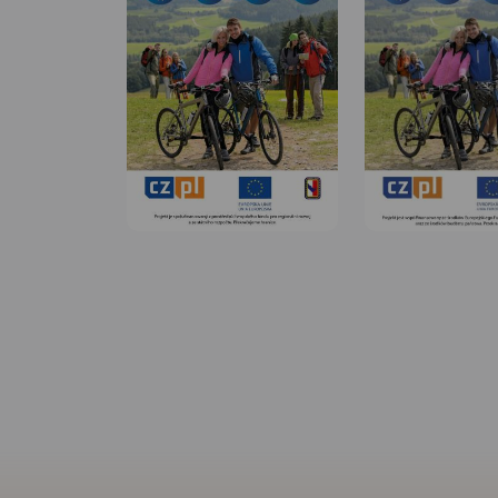
MAPA TURYSTYCZNA W
APLIKACJI TRASEO
MAPA TURYSTYCZNA
APLIKACJI TRASEO
Mapa Raciborza i ok
obejmuje obszar, w 
którego wchodzą g
Racibórz, Kornowac
Kuźnia Raciborska, 
Pietrowice Wielkie, 
Krzyżanowice. Szcz
atrakcyjne miejsca
żółtą ramką. Podan
przebiegi szlaków p
rowerowych i dydak
łącznie z kilometra