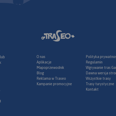
ie a po
ik i Bruntal.
any
czny
informacje
wnej
anicznym
nana w
ze, konne,
bike
 inne
ka”
astruktury
o ze
O nas
Polityka prywatnoś
 lub
ego
Aplikacje
Regulamin
:
Mapoprzewodnik
Wgrywanie tras Ga
ze środków
Blog
Dawna wersja stro
Reklama w Traseo
Wszystkie trasy
ce”.
Kampanie promocyjne
Trasy turystyczne
Kontakt
.
ą