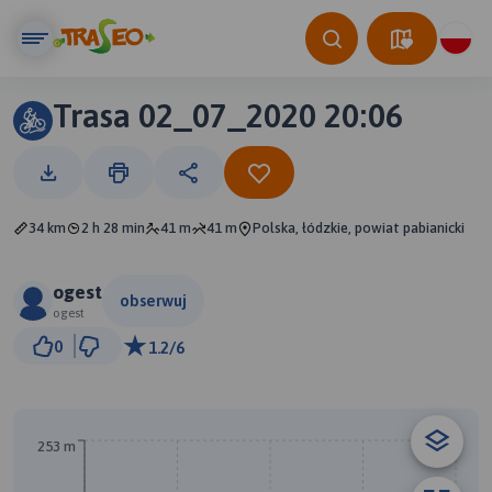
Trasa 02_07_2020 20:06
34 km
2 h 28 min
41 m
41 m
Polska, łódzkie, powiat pabianicki
ogest
obserwuj
ogest
3 km
0
1.2/6
© Traseo Map
© OpenMapTiles
© OpenStreetMap contributors
253 m