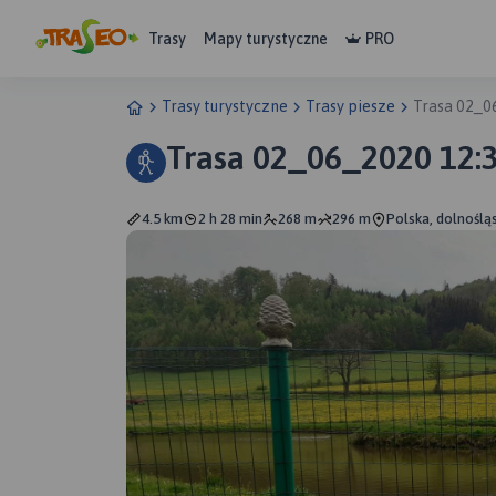
Trasy
Mapy turystyczne
PRO
Trasy turystyczne
Trasy piesze
Trasa 02_0
Trasa 02_06_2020 12:
4.5 km
2 h 28 min
268 m
296 m
Polska, dolnoślą