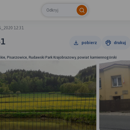
Odkryj
6_2020 12:31
31
pobierz
drukuj
skie, Pisarzowice, Rudawski Park Krajobrazowy, powiat kamiennogórski