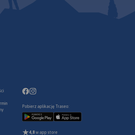
ci
rmin
Pobierz aplikację Traseo:
ny
4,8
w app store