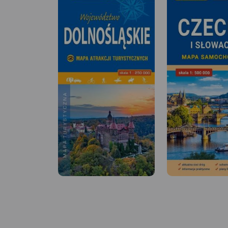
MAPA TURYSTYCZNA W
APLIKACJI TRASEO
MAPA TURYSTYCZNA
APLIKACJI TRASEO
Bardzo dokładna,
aktualizowana w terenie mapa
turystyczna Rudaw
Mapa obejmuje Gór
Janowickich z zaznaczonymi
Wałbrzyskie, Góry K
szlakami pieszymi i
Adszprasko-Teplicki
rowerowymi z czasami przejść
czeskiej stronie. Na
poszczególnych odcinków. Na
wszystkie elementy 