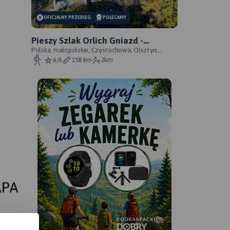
OFICJALNY PRZEBIEG
POLECAMY
Pieszy Szlak Orlich Gniazd -
oficjalny przebieg szlaku
Polska, małopolskie, Częstochowa; Olsztyn;
Mirów; Bobolice; Morsko; Ogrodzieniec; Pilica;
6/6
158 km
2km
Smoleń; By
APA