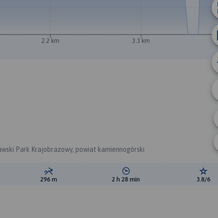
A
2.2 km
3.3 km
B
dawski Park Krajobrazowy, powiat kamiennogórski
ewyższeń:
Suma spadków:
Średni czas potrzebny na pokon
Ocen
296 m
2 h 28 min
3.8/6