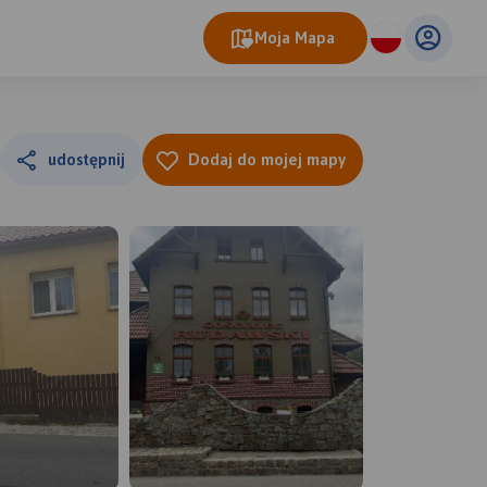
Moja Mapa
udostępnij
Dodaj do mojej mapy