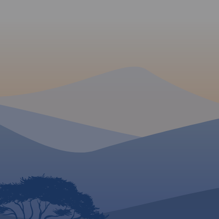
mapie zaznaczono skały
turyście do poruszan
wspinaczkowe, z których słynie
tym ciekawym teren
region i najważniejsze atrakcje
odległości i czasy pr
turystyczne.
Rok wydania:
pomogą zaplanowa
2022
wycieczkę.
Rok wyd
MAPA TURYSTYCZNA W
MAPA TURYSTYCZNA
APLIKACJI TRASEO
APLIKACJI TRASEO
Wybrać około 100 atrakcji z
Mapa samochodowa 
tego regionu to niezwykle
Czech zawiera: ak
trudne zadanie. Miejsc
autostrad, dróg eks
szczególnych, wartych
głównych, z pod
odwiedzenia jest tutaj znacznie
dwupasm
więcej. Subiektywnego wyboru
jednopasmowe;
dokonał – opierając się na
budowie, numeracj