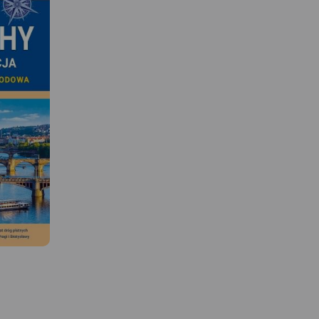
MAPA TURYSTYCZNA W
APLIKACJI TRASEO
Mapa szlaków rowerowych
 W
Ziemi Kłodzkiej. Zaznaczono tu
MAPA TURYSTYCZNA W
APLIKACJI TRASEO
najważniejsze atrakcje
przyrodnicze, turystyczne oraz
Karkonosze to najwyższ
y
informacje praktyczne.
Rok
pasmo górskie Sudetów 
amienne i
wydania 2020
zarazem Czech rozciąg
e Skały po
się na przestrzeni ok. 4
 mapie są
Przełęczy Szklarskiej na
potrzebne