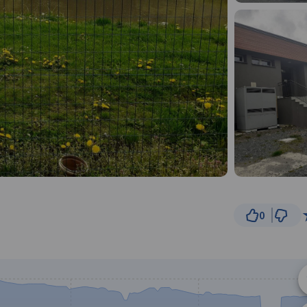
0
500 m
© Traseo Map
© OpenMapTiles
© OpenStreetMap cont