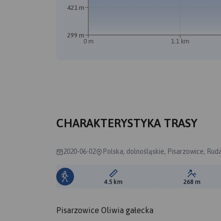
421 m
299 m
0 m
1.1 km
CHARAKTERYSTYKA TRASY
2020-06-02
Polska, dolnośląskie, Pisarzowice, Ru
Długość trasy:
Suma prz
4.5 km
268 m
Pisarzowice Oliwia gałecka