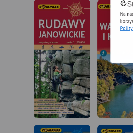
S
Na na
korzys
Polit