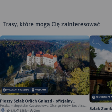
Trasy, które mogą Cię zainteresować
MAPA TURYSTYCZNA W
OFICJALNY PRZEBIEG
POLECAMY
APLIKACJI TRASEO
OFICJALNY PR
Pieszy Szlak Orlich Gniazd - oficjalny
MAPA TURYSTYCZNA W
przebieg szlaku
Polska, małopolskie, Częstochowa; Olsztyn; Mirów; Bobolice;
Szlak Zamk
Szlak Orlich Gniazd to
APLIKACJI TRASEO
Morsko; Ogrodzieniec; Pilica; Smoleń; By
6/6
158 km
2km