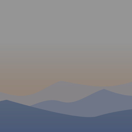
niebieskim przedstawiamy
kilometraż trasy w kierunku
przeciwnym. Żeby ułatwić
planowanie przejazdu
zaproponowaliśmy gotowe
rozwiązania podziału trasy
szlaku na etapy dzienne,
wskazując miejscowości
wraz z listą noclegów, gdzie
najlepiej zrobić odpoczynek.
Mając na uwadze
nastawienie i możliwości
kondycyjne rowerzystów - od
sportowego po zupełnie
rekreacyjną turystykę
rowerową-
zaproponowaliśmy do
wyboru podział trasy na: 2-3-
4-5 etapów
dziennych. Mapę offline
można zakupić w aplikacji
Traseo na urządzenia