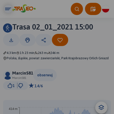
Trasa 02_01_2021 15:00
4.3 km
1 h 23 min
263 m
246 m
Polska, śląskie, powiat zawierciański, Park Krajobrazowy Orlich Gniazd
MarcinS81
obserwuj
MarcinS81
300 m
1
1.4/6
© Traseo Map
© OpenMapTiles
© OpenStreetMap contributors
414 m