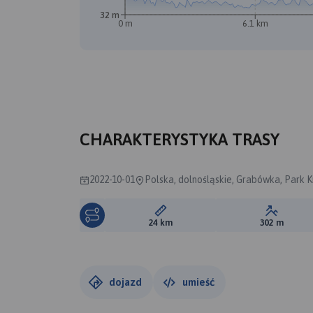
32 m
0 m
6.1 km
CHARAKTERYSTYKA TRASY
2022-10-01
Polska, dolnośląskie, Grabówka, Park 
Długość trasy:
Suma prz
24 km
302 m
dojazd
umieść