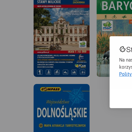
S
Na na
korzys
Polit