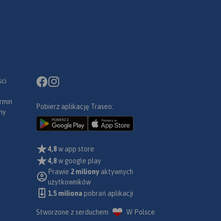
ci
rmin
Pobierz aplikację Traseo:
ny
4,8
w app store
4,8
w google play
Prawie
2 miliony
aktywnych
użytkowników
1.5 miliona
pobrań aplikacji
Stworzone z serduchem
W Polsce