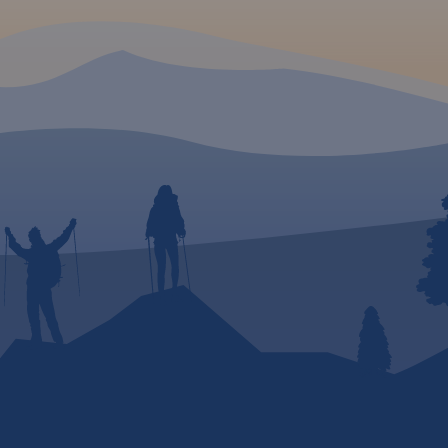
ne.
rowe
era
clegową.
zyjazne
isowa
mi,
 w
ybrane
ótką
m.