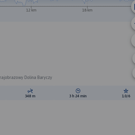
B
12 km
18 km
Krajobrazowy Dolina Baryczy
ewyższeń:
Suma spadków:
Średni czas potrzebny na pokon
Ocen
348 m
3 h 24 min
1.0/6