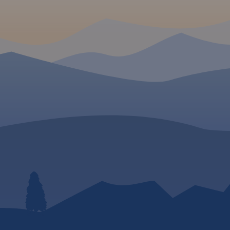
bserwatorów.
mapie zostały zaznaczone
przyrodnicze i edukacyj
chingu
umożliwiają
wszystkie szlaki piesze,
Szczególnie zostały
wnie. Bogate, a przy
rowerowe, konne i kajakowe
uwypuklone drogi rowe
 także dziedzictwo
oraz ścieżki przyrodnicze i
istniejące, w budowie i
aru. Osobliwością
edukacyjne z podaniem ich
planowane. Mapa zawi
ioły, domy z rudy
długości. Mapa zawiera
atrakcje turystyczne,
kowe jazy. Skala
atrakcje przyrodnicze i bazę
przyrodnicze i bazę no
 dokładne
noclegową oraz jako
Dodatkowo zostały
ieżek, szlaków
ciekawostkę gniazda bocianie.
zaznaczone miejsca pr
ch, kajakowych,
rowerzystom. Część op
zilustrowana fotografia
offline można
obejmuje obszar mapy
 Traseo na
podziale na regiony, w
.
Rok wydania
szlaki rowerowe oraz kr
charakterystykę miejsc
przyjaznych rowerzysto