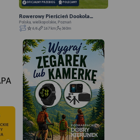
OFICJALNY PRZEBIEG
POLECAMY
Rowerowy Pierścień Dookoła
Poznania - oficjalny przebieg
Polska, wielkopolskie, Poznań
6/6
167 km
360m
APA