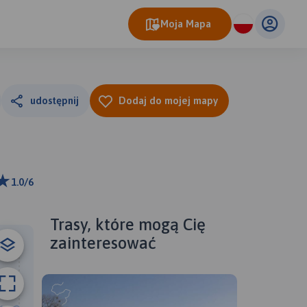
Moja Mapa
udostępnij
Dodaj do mojej mapy
1.0/6
ributors
Trasy, które mogą Cię
zainteresować