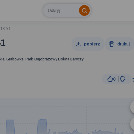
Odkryj
 13:51
51
pobierz
drukuj
kie, Grabówka, Park Krajobrazowy Dolina Baryczy
0
2 km
© Traseo Map
© OpenMapTiles
© OpenStreetMap cont
A