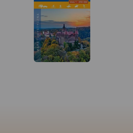
MAPA TURYSTYCZNA W
APLIKACJI TRASEO
MAPA TURYSTYCZNA 
TRASEO
Mapa obejmuje cały
Mapa częsci zachodniej Doliny
Krajobrazowego Dol
Baryczy obejmuje obszar od
tereny przyległe. Z
Rudy Sułowskiej do ujścia
wyznaczają: Ostrów
Baryczy do Odry. Jest to obszar
północy, Twardogór
ograniczony współrzędnymi
Rawicz na zachodzie
16°16’ - 17°09’ długości
wschodzie. Jest to 
geograficznej wschodniej oraz
atrakcyjny przyrodni
51°19’-51°42’ szerokości
tu największy w Eur
geograficznej północnej.
sztucznych stawów 
Zaznaczono tu wszystkie szlaki
Milickie to również 
piesze, rowerowe, konne i
rezerwat ornitologicz