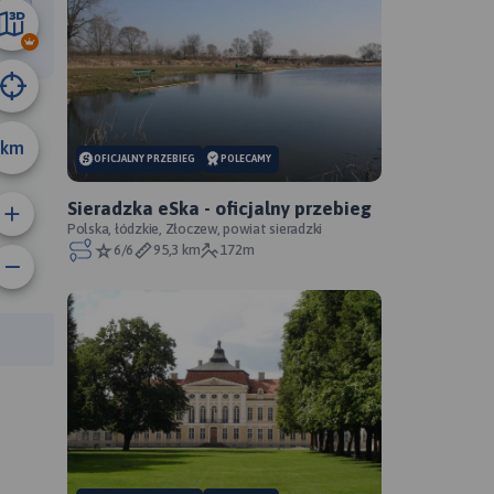
24 km
km
OFICJALNY PRZEBIEG
POLECAMY
Sieradzka eSka - oficjalny przebieg
Polska, łódzkie, Złoczew, powiat sieradzki
6/6
95,3 km
172m
anie trasy:
a trasy: