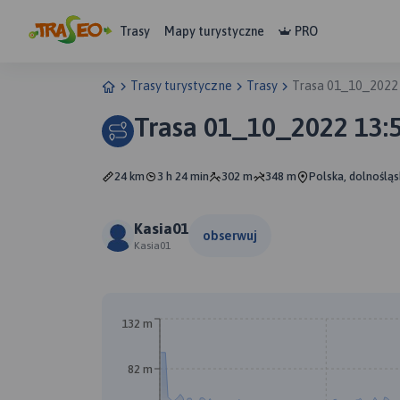
Trasy
Mapy turystyczne
PRO
Trasy turystyczne
Trasy
Trasa 01_10_2022
Trasa 01_10_2022 13:
24 km
3 h 24 min
302 m
348 m
Polska, dolnośląs
Kasia01
obserwuj
Kasia01
132 m
82 m