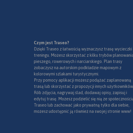
kopalnie, twierdze, osobliwości
przyrody, uzdrowiska i wiele
innych. Zapraszamy do
lektury! Mapę offline można
zakupić w aplikacji Traseo na
urządzenia mobilne.
Rok
wydania 2019
Czym jest Traseo?
Dzięki Traseo z łatwością wyznaczysz trasę wycieczki
treningu. Możesz skorzystać z kilku trybów planowania
pieszego, rowerowych i narciarskiego. Plan trasy
zobaczysz na autorskim podkładzie mapowym z
kolorowymi szlakami turystycznymi.
Przy pomocy aplikacji możesz podążać zaplanowaną
trasą lub skorzystać z propozycji innych użytkowników
Rób zdjęcia, nagrywaj ślad, dodawaj opisy, zapisuj i
edytuj trasę. Możesz podzielić się nią ze społeczności
Traseo lub zachować jako prywatną tylko dla siebie,
możesz udostępnić ją również na swojej stronie www!