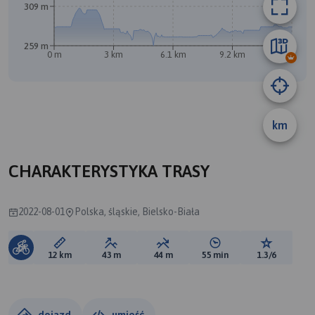
309 m
259 m
0 m
3 km
6.1 km
9.2 km
12 km
B
A
km
CHARAKTERYSTYKA TRASY
2022-08-01
Polska, śląskie, Bielsko-Biała
Długość trasy:
Suma przewyższeń:
Suma spadków:
Średni czas potrzebny 
Ocena tras
12 km
43 m
44 m
55 min
1.3/6
dojazd
umieść