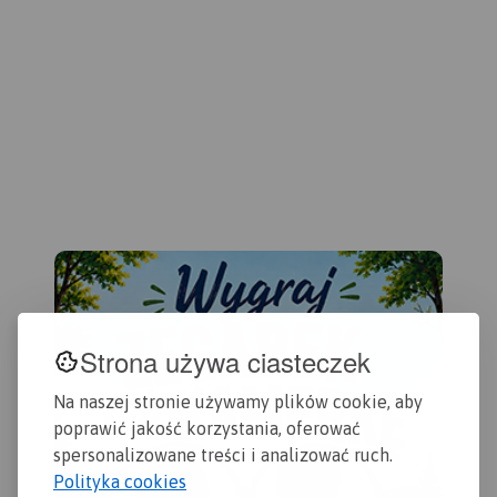
turyście i podano przebiegi
kor
szlaków pieszych i
zak
rowerowych. Wyróżniono
jed
miejscowości godne
map
zwiedzania i miejsca
uży
szczególnie interesujące
świ
aktywnych.
dru
201
Strona używa ciasteczek
Na naszej stronie używamy plików cookie, aby
poprawić jakość korzystania, oferować
spersonalizowane treści i analizować ruch.
Polityka cookies