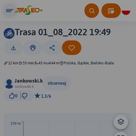
Trasa 01_08_2022 19:49
12 km
55 min
43 m
44 m
Polska, śląskie, Bielsko-Biała
Jankowski.k
obserwuj
Jankowski.k
1 km
0
1.3/6
© Traseo Map
© OpenMapTiles
© OpenStreetMap contributors
359 m