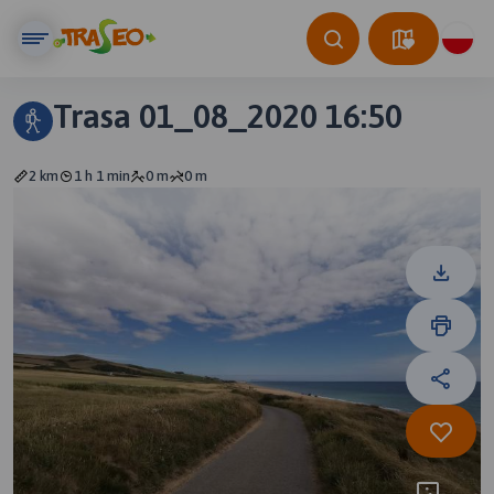
Trasa 01_08_2020 16:50
2 km
1 h 1 min
0 m
0 m