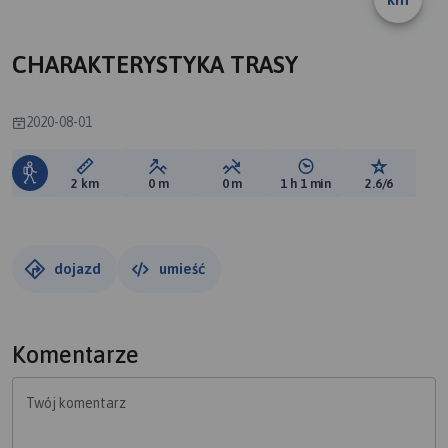
A
CHARAKTERYSTYKA TRASY
2020-08-01
Długość trasy:
Suma przewyższeń:
Suma spadków:
Średni czas potrzebny 
Ocena tras
2 km
0 m
0 m
1 h 1 min
2.6/6
dojazd
umieść
Komentarze
Twój komentarz