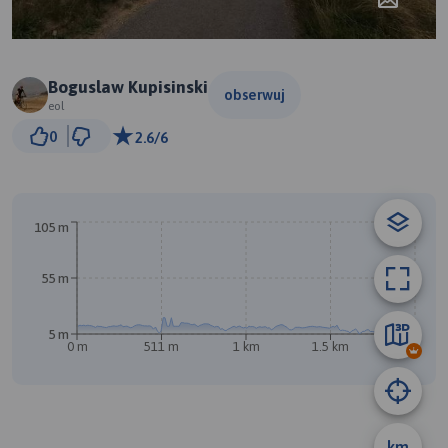
Boguslaw Kupisinski
obserwuj
eol
300 m
0
2.6/6
© Traseo Map
© OpenMapTiles
© OpenStreetMap contributors
B
105 m
55 m
5 m
0 m
511 m
1 km
1.5 km
2 km
km