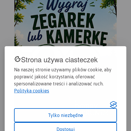
Głogów i Chojnów.
doś
wyc
tur
Wal
(na
pol
pał
kop
oso
Strona używa ciasteczek
uzd
Zap
Na naszej stronie używamy plików cookie, aby
lek
poprawić jakość korzystania, oferować
zak
urz
spersonalizowane treści i analizować ruch.
wyd
Polityka cookies
Tylko niezbędne
Dostosuj