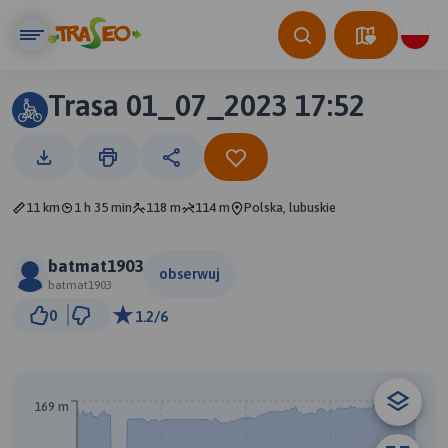
Trasa 01_07_2023 17:52
11 km
1 h 35 min
118 m
114 m
Polska, lubuskie
batmat1903
obserwuj
batmat1903
1 km
0
1.2/6
© Traseo Map
© OpenMapTiles
© OpenStreetMap contributors
169 m