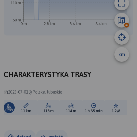
110 m
B
50 m
0 m
2.8 km
5.6 km
8.4 km
11 km
A
km
CHARAKTERYSTYKA TRASY
2023-07-01
Polska, lubuskie
Długość trasy:
Suma przewyższeń:
Suma spadków:
Średni czas potrzebny 
Ocena tras
11 km
118 m
114 m
1 h 35 min
1.2/6
dojazd
umieść