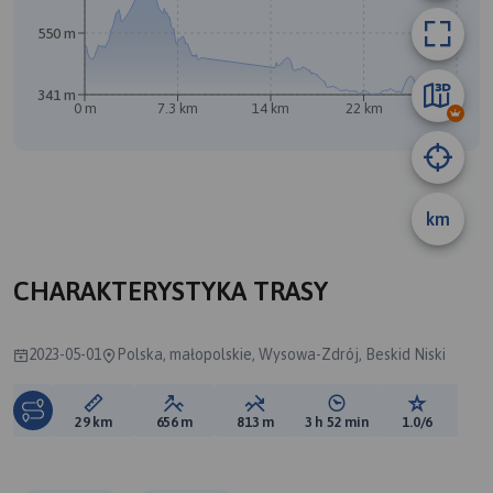
550 m
341 m
0 m
7.3 km
14 km
22 km
29 km
A
km
CHARAKTERYSTYKA TRASY
2023-05-01
Polska, małopolskie, Wysowa-Zdrój, Beskid Niski
Długość trasy:
Suma przewyższeń:
Suma spadków:
Średni czas potrzebny 
Ocena tras
29 km
656 m
813 m
3 h 52 min
1.0/6