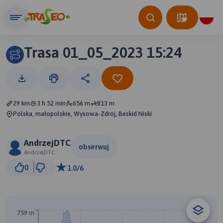
Trasa 01_05_2023 15:24
29 km
3 h 52 min
656 m
813 m
Polska, małopolskie, Wysowa-Zdrój, Beskid Niski
AndrzejDTC
obserwuj
AndrzejDTC
5 km
0
1.0/6
© Traseo Map
© OpenMapTiles
© OpenStreetMap contributors
B
759 m