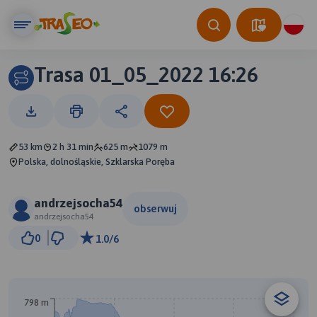
Trasa 01_05_2022 16:26
53 km
2 h 31 min
625 m
1079 m
Polska, dolnośląskie, Szklarska Poręba
andrzejsocha54
obserwuj
andrzejsocha54
10 km
0
1.0/6
© Traseo Map
© OpenMapTiles
© OpenStreetMap contributors
798 m