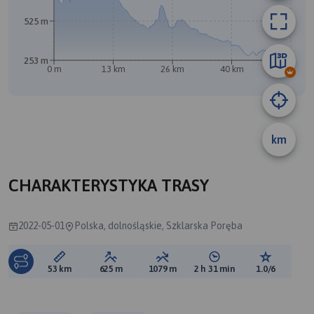
525 m
B
253 m
0 m
13 km
26 km
40 km
53 km
A
km
CHARAKTERYSTYKA TRASY
2022-05-01
Polska, dolnośląskie, Szklarska Poręba
Długość trasy:
Suma przewyższeń:
Suma spadków:
Średni czas potrzebny 
Ocena tras
53 km
625 m
1079 m
2 h 31 min
1.0/6