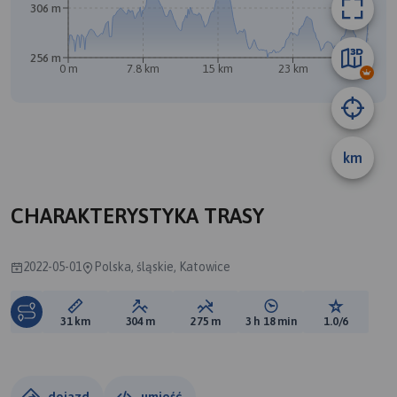
306 m
256 m
0 m
7.8 km
15 km
23 km
31 km
km
CHARAKTERYSTYKA TRASY
2022-05-01
Polska, śląskie, Katowice
Długość trasy:
Suma przewyższeń:
Suma spadków:
Średni czas potrzebny 
Ocena tras
31 km
304 m
275 m
3 h 18 min
1.0/6
dojazd
umieść