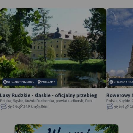
MAPA TURYSTYCZNA W
APLIKACJI TRASEO
OFICJALNY PRZEBIEG
POLECAMY
OFICJALNY PR
Lasy Rudzkie - śląskie - oficjalny przebieg
Rowerowy Sz
Polska, śląskie, Kuźnia Raciborska, powiat raciborski, Park
przebieg
Polska, śląskie
Krajobrazowy Cysterskie Kompozycje Krajo
6/6
34,9 km
86m
6/6
1