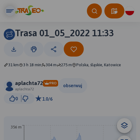
Trasa 01_05_2022 11:33
31 km
3 h 18 min
304 m
275 m
Polska, śląskie, Katowice
aplachta72
PRO
obserwuj
aplachta72
1 km
0
1.0/6
© Traseo Map
© OpenMapTiles
© OpenStreetMap contributors
B
A
356 m