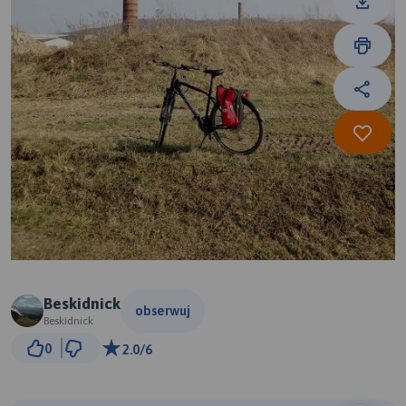
Beskidnick
obserwuj
Beskidnick
1 km
0
2.0/6
© Traseo Map
© OpenMapTiles
© OpenStreetMap contributors