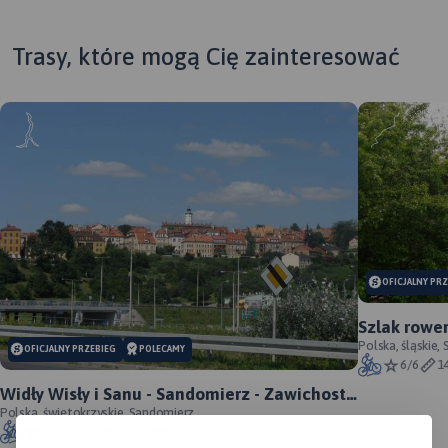
Trasy, które mogą Cię zainteresować
OFICJALNY PR
Szlak rowe
oficjalny p
Polska, śląskie,
OFICJALNY PRZEBIEG
POLECAMY
6/6
1
Widły Wisły i Sanu - Sandomierz - Zawichost -
Annopol - oficjalny przebieg
Polska, świętokrzyskie, Sandomierz
6/6
101 km
458m