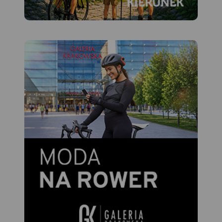
Mapa przedstawia sieć
zrealizowanych do tej pory
(VII 2020) tras rowerowych:
- z projektu VeloMałopolska;
- Szlak wokół Tatr (część
polska);
- inne szlaki rowerowe
(lokalne terenowe, szlak
Orlich Gniazd, Green Velo,
Szlak karpacki).
Wiślana Trasa Rowerowa,
VeloDunajec, VeloNatura
oraz VeloMetropolis są w
znacznej części
gotowe. Pozostałe trasy:
VeloRaba, VeloPrądnik i
VeloRudawa są na etapie
planowania lub
budowy. Przebieg każdej ze