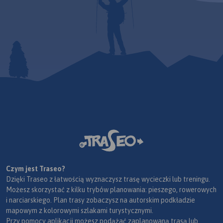
nastawionych na przejazdy
długodystansowe na
rowerach
trekkingowych. Mapę offline
można zakupić w aplikacji
Traseo na urządzenia
mobilne.
Rok wydania 2024
Czym jest Traseo?
Dzięki Traseo z łatwością wyznaczysz trasę wycieczki lub treningu.
Możesz skorzystać z kilku trybów planowania: pieszego, rowerowych
i narciarskiego. Plan trasy zobaczysz na autorskim podkładzie
mapowym z kolorowymi szlakami turystycznymi.
Przy pomocy aplikacji możesz podążać zaplanowaną trasą lub