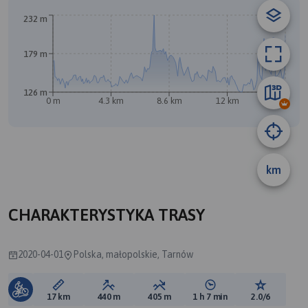
A
232 m
179 m
126 m
0 m
4.3 km
8.6 km
12 km
17 km
B
km
CHARAKTERYSTYKA TRASY
2020-04-01
Polska, małopolskie, Tarnów
Długość trasy:
Suma przewyższeń:
Suma spadków:
Średni czas potrzebny 
Ocena tras
17 km
440 m
405 m
1 h 7 min
2.0/6