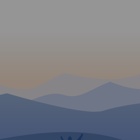
zjazdy, miejsca
niebezpieczne, drogi o
zwiększonym natężeniu
ruchu samochodowego. Jest
również kilometraż
prezentowanych tras. Poza
trasami Velo Małopolska na
mapie pokazano wszystkie
szlaki rowerowe (głównie
gminne, w znacznej części
terenowe). Specjalna grafika
pozwoliła na
wyeksponowanie tras i
szlaków
rowerowych. "Małopolska na
rowerze" to
mapa/niezbędnik -
obowiązkowe wyposażenie
dla wszystkich rowerzystów o
zacięciu turystycznym,
szczególnie tych