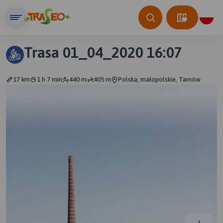
Trasa 01_04_2020 16:07
17 km
1 h 7 min
440 m
405 m
Polska, małopolskie, Tarnów