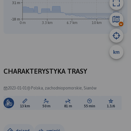
31 m
-18 m
0 m
3.3 km
6.7 km
10 km
13 km
km
A
CHARAKTERYSTYKA TRASY
2023-01-01
Polska, zachodniopomorskie, Sianów
Długość trasy:
Suma przewyższeń:
Suma spadków:
Średni czas potrzebny 
Ocena tras
13 km
50 m
81 m
55 min
1.3/6
dojazd
umieść