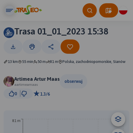
Trasa 01_01_2023 15:38
13 km
55 min
50 m
81 m
Polska, zachodniopomorskie, Sianów
Artimea Artur Maas
obserwuj
aartimeamaas
3 km
0
1.3/6
© Traseo Map
© OpenMapTiles
© OpenStreetMap contributors
B
81 m