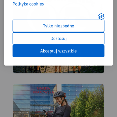
podwozimy do punktu startu
Polityka cookies
lub do hotelu lub pensjonatu.
Spływy kajakowe i
pontonowe z Muszyny,
Tylko niezbędne
również w połączeniu z
wycieczką rowerową wzdłuż
Dostosuj
Popradu.
18 471 27 85 i 507 032 958
Akceptuj wszystkie