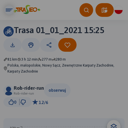
Trasa 01_01_2021 15:25
81 km
3 h 12 min
277 m
280 m
Polska, małopolskie, Nowy Sącz, Zewnętrzne Karpaty Zachodnie,
Karpaty Zachodnie
Rob-rider-run
obserwuj
Rob-rider-run
5 km
0
1.2/6
© Traseo Map
© OpenMapTiles
© OpenStreetMap contributors