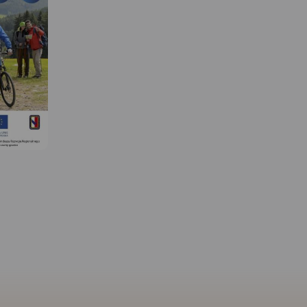
 W
MAPA TURYSTYCZNA W
MAPA TURYSTYCZNA W
APLIKACJI TRASEO
APLIKACJI TRASEO
Mapa przedstawia dwa
Na mapie Przedgórza
niewielkie pod względem
Sudeckiego zaznaczon
wysokości pasma górskie
informacje przydatne tu
Sudetów rozciągające się na
jak zabytki, noclegi, gra
granicy Polski i Czech, na
obszarów chronionych.
pograniczu Moraw i Śląska. W
miejscowościach opisa
Jesionikach najbardziej
nazwy ulic. Podano akt
rozpoznawalnym szczytem jest
przebiegi szlaków piesz
Pradziad (1491 m n.p.m.)
rowerowych, narciarskic
znajdujący się w paśmie
konnych, łącznie z
górskim Wysokiego Jesionika,
kilometrażem, co pozwo
stanowiący jednocześnie
łatwiej zaplanować wyc
najwyższy szczyt Śląska
Przy szlakach pieszych