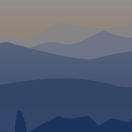
Czeskiego, Górnego Śląska i
także orientacyjny czas
Moraw i całych Sudetów
przejścia. Zaznaczono 
Wschodnich. Na jego szczycie
narciarskie i trasy zjaz
ustawiona jest
Ukształtowanie terenu
charakterystyczna wieża
pokazano przy pomocy
telewizyjna przypominająca
warstwic o cięciu co 20 
kształtem rakietę kosmiczną.
Wierzchołek jest dobrze
widoczny z wielu punktów
widokowych oraz wyższych
miejsc w promieniu nawet
kilkuset kilometrów, nie tylko
Czech, ale również południowo
zachodnich województw:
opolskiego czy dolnośląskiego.
Góry Złote to jedno z
 W
najdłuższym pasm Sudetów,
rozciągające się z Przełęczy
uroregionu
Kłodzkiej na północnym
obszar
zachodzie, aż do Przełęczy
zeskiego:
Ramzovskiej. Tereny Gór
Złotych są słabo zaludnione i