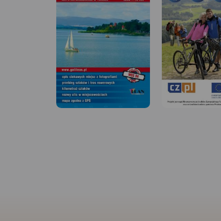
MAPA TURYSTYCZNA
APLIKACJI TRASEO
MAPA TURYSTYCZNA W
APLIKACJI TRASEO
Mapa Prudnika i okolic
obejmuje obszar od Nysy i
Krapkowic do Głuchołaz i
Města Albrechtickiego.
Naniesiono wszystkie trasy
rowerowe, szlaki piesze i konne.
Podano ich długość a przy
szlakach pieszych również
czasy przejść. We wszystkich
miejscowościach podano
nazwy ulic. Na mapie użyta jest
siatka geograficzna, opisana
co 1 minutę (szerokość