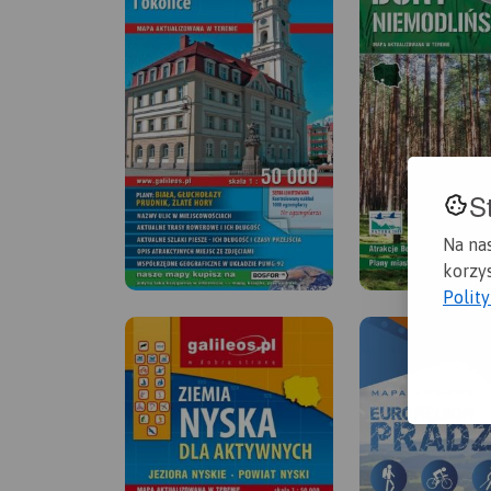
S
Na na
korzys
Polit