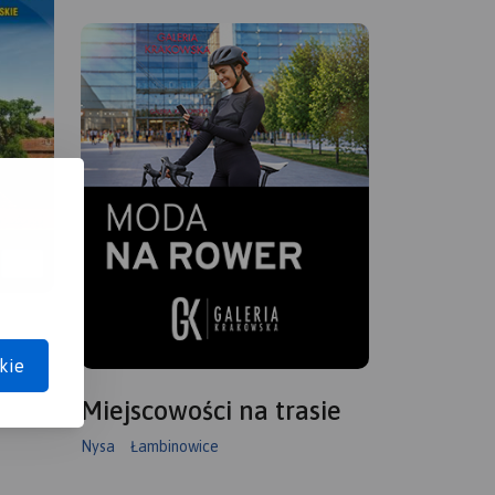
kie
Miejscowości na trasie
Nysa
Łambinowice