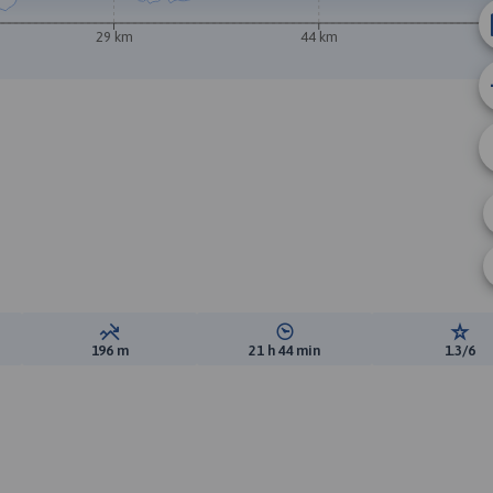
29 km
44 km
ewyższeń:
Suma spadków:
Średni czas potrzebny na pokon
Ocen
196 m
21 h 44 min
1.3/6