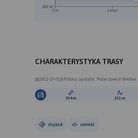
182 m
0 m
14 km
CHARAKTERYSTYKA TRASY
2012-10-01
Polska, opolskie, Malerzowice Wielkie
Długość trasy:
Suma prz
59 km
231 m
dojazd
umieść