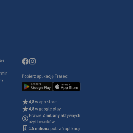
ci
rmin
Pobierz aplikację Traseo:
ny
4,8
w app store
4,8
w google play
Prawie
2 miliony
aktywnych
użytkowników
1.5 miliona
pobrań aplikacji