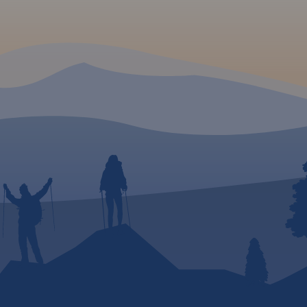
wyciągi
dowe.
m.