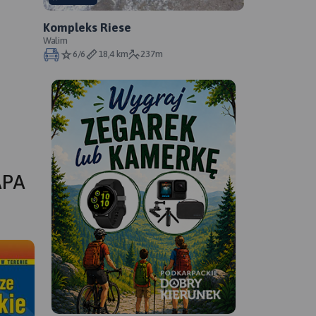
Kompleks Riese
Walim
6/6
18,4 km
237m
APA