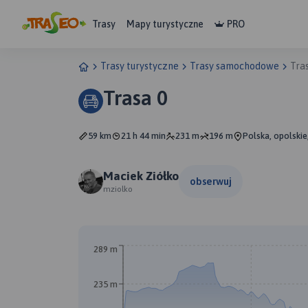
Trasy
Mapy turystyczne
PRO
Trasy turystyczne
Trasy samochodowe
Tra
Trasa 0
59 km
21 h 44 min
231 m
196 m
Polska, opolskie
Maciek Ziółko
obserwuj
mziolko
289 m
235 m