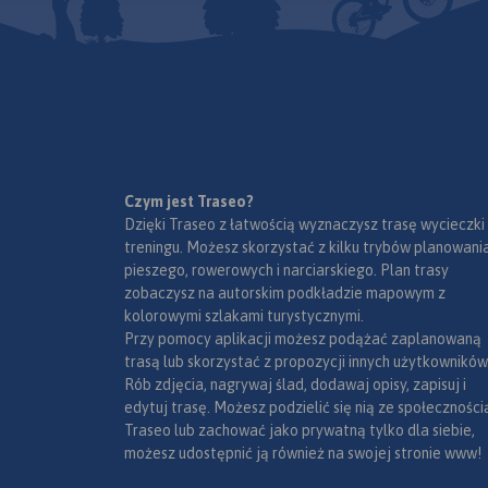
województwo opolsk
czeskiej okresy Jesen
Specjalnie opracow
podkład kartografi
zawiera niezbędne 
do uprawiania akty
turystyki w transgr
Mapa została wyko
regionie: szlaki pies
ramach projektu „E-
trasy rowerowe oraz
Czym jest Traseo?
nowoczesna turysty
ważne elementy infr
Dzięki Traseo z łatwością wyznaczysz trasę wycieczki
współfinansowaneg
turystycznej.
treningu. Możesz skorzystać z kilku trybów planowania
środków Europejski
pieszego, rowerowych i narciarskiego. Plan trasy
Funduszu Rozwoju
zobaczysz na autorskim podkładzie mapowym z
Regionalnego oraz 
kolorowymi szlakami turystycznymi.
budżetu państwa.
Przy pomocy aplikacji możesz podążać zaplanowaną
„Przekraczamy grani
trasą lub skorzystać z propozycji innych użytkowników
Rób zdjęcia, nagrywaj ślad, dodawaj opisy, zapisuj i
edytuj trasę. Możesz podzielić się nią ze społeczności
Traseo lub zachować jako prywatną tylko dla siebie,
możesz udostępnić ją również na swojej stronie www!