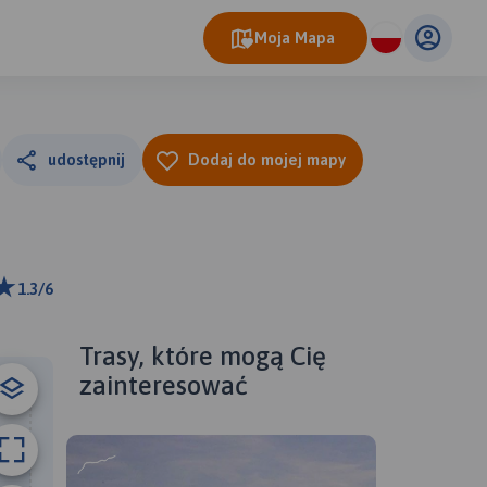
Moja Mapa
udostępnij
Dodaj do mojej mapy
1.3/6
ributors
Trasy, które mogą Cię
zainteresować