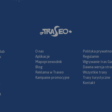
ie a po
bardzo atrakcyjne dla turystyki
ik i Bruntal.
pieszej oraz narciarskiej.
any
Najsłynniejszą atrakcją regionu
czny
jest dawna podziemna
informacje
kopalnia złota i arsenu w
wnej
Złotym Stoku.
anicznym
nana w
ze, konne,
bike
 inne
ka”
astruktury
O nas
Polityka prywatnoś
 lub
o ze
Aplikacje
Regulamin
:
ego
Mapoprzewodnik
Wgrywanie tras Ga
Blog
Dawna wersja stro
ze środków
Reklama w Traseo
Wszystkie trasy
Kampanie promocyjne
Trasy turystyczne
ce”.
Kontakt
.
ą