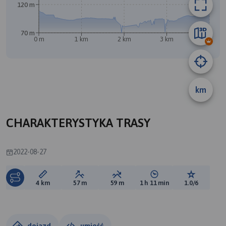
120 m
70 m
0 m
1 km
2 km
3 km
4 km
B
A
km
CHARAKTERYSTYKA TRASY
2022-08-27
Długość trasy:
Suma przewyższeń:
Suma spadków:
Średni czas potrzebny 
Ocena tras
4 km
57 m
59 m
1 h 11 min
1.0/6
dojazd
umieść