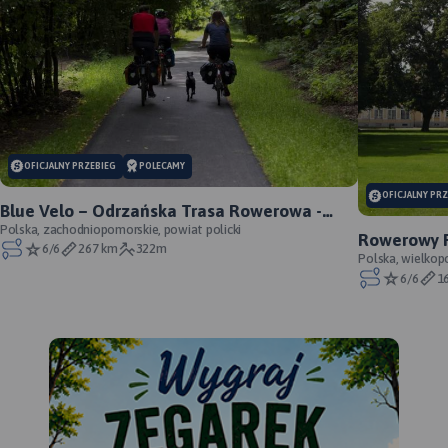
OFICJALNY PRZEBIEG
POLECAMY
OFICJALNY PR
Blue Velo – Odrzańska Trasa Rowerowa -
oficjalny przebieg
Polska, zachodniopomorskie, powiat policki
Rowerowy P
6/6
267 km
322m
oficjalny p
Polska, wielkop
6/6
1