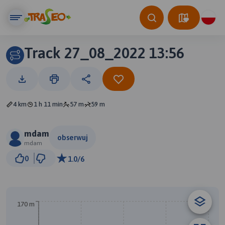
Track 27_08_2022 13:56
4 km
1 h 11 min
57 m
59 m
mdam
obserwuj
mdam
200 m
0
1.0/6
© Traseo Map
© OpenMapTiles
© OpenStreetMap contributors
170 m