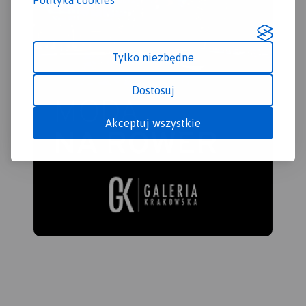
Tylko niezbędne
Dostosuj
Akceptuj wszystkie