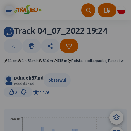
Track 04_07_2022 19:24
11 km
1 h 51 min
516 m
515 m
Polska, podkarpackie, Rzeszów
pdudek87.pd
obserwuj
pdudek87.pd
1 km
0
1.1/6
© Traseo Map
© OpenMapTiles
© OpenStreetMap contributors
B
A
268 m