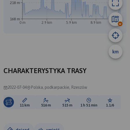
218 m
168 m
0 m
2.9 km
5.9 km
8.9 km
11 km
km
CHARAKTERYSTYKA TRASY
2022-07-04
Polska, podkarpackie, Rzeszów
Długość trasy:
Suma przewyższeń:
Suma spadków:
Średni czas potrzebny 
Ocena tras
11 km
516 m
515 m
1 h 51 min
1.1/6
dojazd
umieść