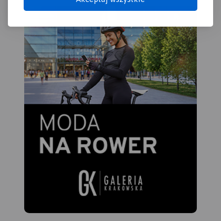
uzyskania wrażenia
plastyczności rzeźby
terenu. Mapę offline można
zakupić w aplikacji Traseo na
urządzenia mobilne.
Rok
wydania 2021