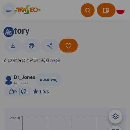
tory
10 km
16 m
14 m
kalników
Dr_Jones
obserwuj
Dr_Jones
3 km
0
1.0/6
© Traseo Map
© OpenMapTiles
© OpenStreetMap contributors
B
292 m