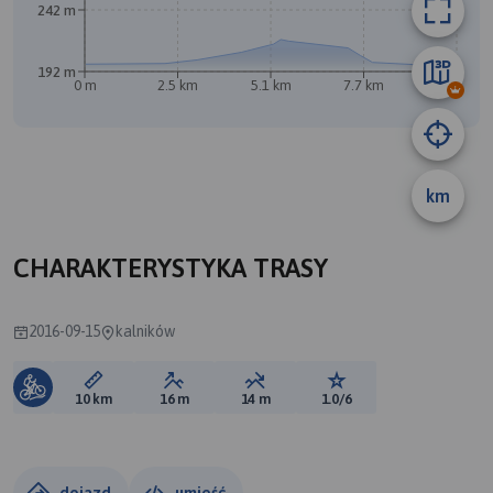
242 m
192 m
0 m
2.5 km
5.1 km
7.7 km
10 km
km
A
CHARAKTERYSTYKA TRASY
2016-09-15
kalników
Długość trasy:
Suma przewyższeń:
Suma spadków:
Ocena trasy:
10 km
16 m
14 m
1.0/6
dojazd
umieść