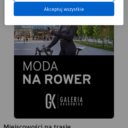
obecnych powiatów
Akceptuj wszystkie
starogardzkiego,
tczewskiego i północnej
części świeckiego,
zamieszkany przez ok. 350
tys. mieszkańców. Część
mieszkańców regionu
posługuje się gwarami
kociewskimi.
Miejscowości na trasie