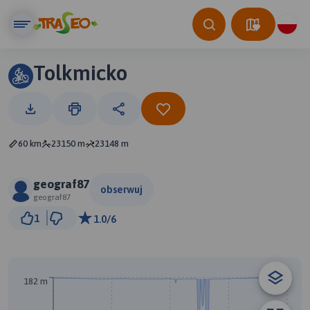
Tolkmicko
60 km
23150 m
23148 m
geograf87
obserwuj
geograf87
5 km
1
1.0/6
© Traseo Map
© OpenMapTiles
© OpenStreetMap contributors
182 m