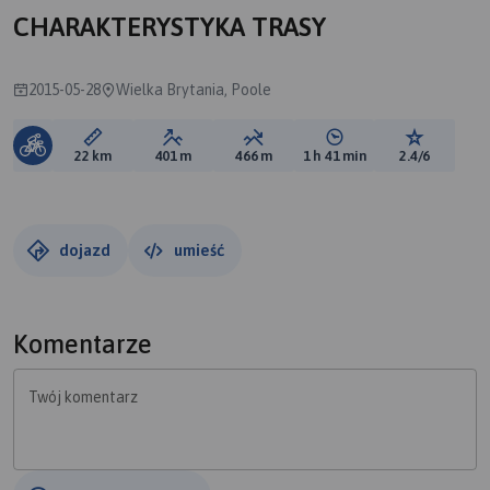
CHARAKTERYSTYKA TRASY
2015-05-28
Wielka Brytania, Poole
Długość trasy:
Suma przewyższeń:
Suma spadków:
Średni czas potrzebny 
Ocena tras
22 km
401 m
466 m
1 h 41 min
2.4/6
dojazd
umieść
Komentarze
Twój komentarz