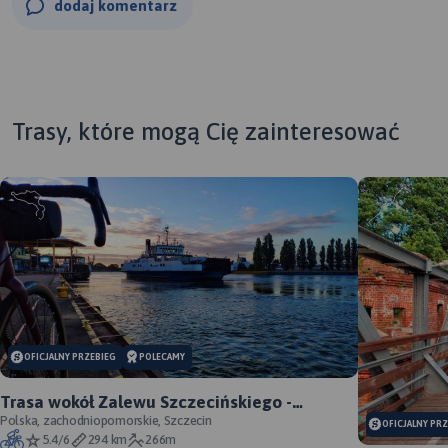
dodaj komentarz
Trasy, które mogą Cię zainteresować
OFICJALNY PRZEBIEG
POLECAMY
Trasa wokół Zalewu Szczecińskiego -
oficjalny przebieg szlaku
Polska, zachodniopomorskie, Szczecin
OFICJALNY PR
5.4/6
294 km
266m