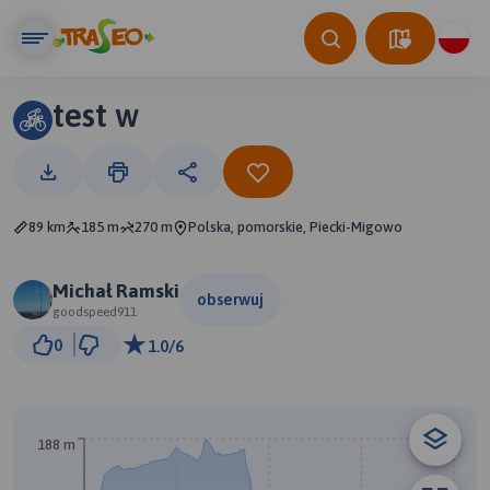
test w
89 km
185 m
270 m
Polska, pomorskie, Piecki-Migowo
Michał Ramski
obserwuj
goodspeed911
10 km
0
1.0/6
© Traseo Map
© OpenMapTiles
© OpenStreetMap contributors
188 m
B