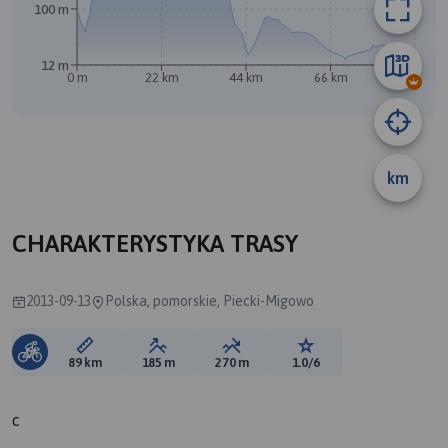
100 m
12 m
0 m
22 km
44 km
66 km
88 km
km
A
CHARAKTERYSTYKA TRASY
2013-09-13
Polska, pomorskie, Piecki-Migowo
Długość trasy:
Suma przewyższeń:
Suma spadków:
Ocena trasy:
89 km
185 m
270 m
1.0/6
c