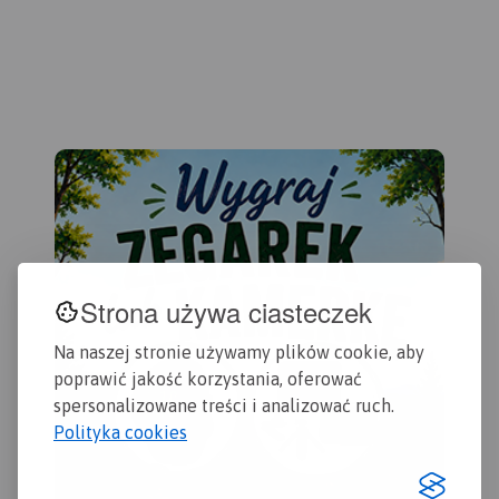
Kar
komunikacji. Oprócz spisu
Rumię, Gdynię, Sopot aż do
oko
ulic są tu ważniejsze
Gdańska. Na mapie ujęto
201
informacje dotyczące
wszystkie informacje
Gdańska oraz opis
przydatne turyście. Podano
ciekawych miejsc.
aktualne przebiegi szlaków
pieszych, rowerowych,
konnych, nordic walking i
konnych, łącznie z
kilometrażem.
Strona używa ciasteczek
Na naszej stronie używamy plików cookie, aby
poprawić jakość korzystania, oferować
spersonalizowane treści i analizować ruch.
Polityka cookies